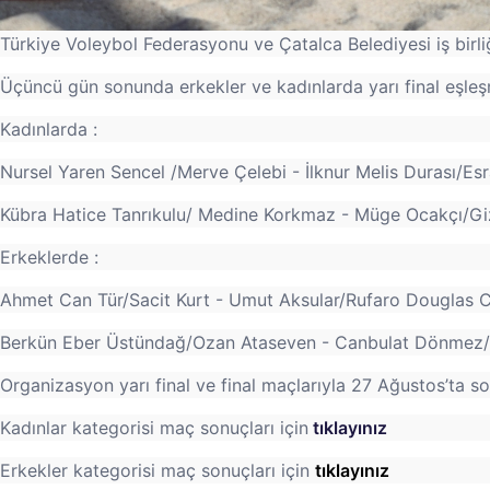
Türkiye Voleybol Federasyonu ve Çatalca Belediyesi iş bir
Üçüncü gün sonunda erkekler ve kadınlarda yarı final eşleşm
Kadınlarda :
Nursel Yaren Sencel /Merve Çelebi - İlknur Melis Durası/Es
Kübra Hatice Tanrıkulu/ Medine Korkmaz - Müge Ocakçı/G
Erkeklerde :
Ahmet Can Tür/Sacit Kurt - Umut Aksular/Rufaro Douglas 
Berkün Eber Üstündağ/Ozan Ataseven - Canbulat Dönmez/
Organizasyon yarı final ve final maçlarıyla 27 Ağustos’ta 
Kadınlar kategorisi maç sonuçları için
tıklayınız
Erkekler kategorisi maç sonuçları için
tıklayınız