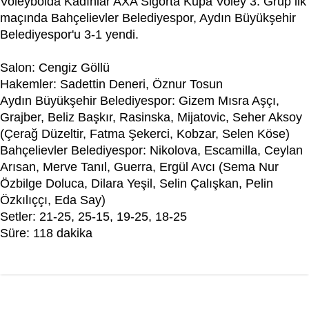
Voleybolda Kadınlar AXA Sigorta Kupa Voley 3. Grup ilk
maçında Bahçelievler Belediyespor, Aydın Büyükşehir
Belediyespor'u 3-1 yendi.
Salon: Cengiz Göllü
Hakemler: Sadettin Deneri, Öznur Tosun
Aydın Büyükşehir Belediyespor: Gizem Mısra Aşçı,
Grajber, Beliz Başkır, Rasinska, Mijatovic, Seher Aksoy
(Çerağ Düzeltir, Fatma Şekerci, Kobzar, Selen Köse)
Bahçelievler Belediyespor: Nikolova, Escamilla, Ceylan
Arısan, Merve Tanıl, Guerra, Ergül Avcı (Sema Nur
Özbilge Doluca, Dilara Yeşil, Selin Çalışkan, Pelin
Özkılıççı, Eda Say)
Setler: 21-25, 25-15, 19-25, 18-25
Süre: 118 dakika