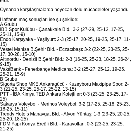
erdi.
Oynanan karşılaşmalarda heyecan dolu mücadeleler yaşandı.
Haftanın maç sonuçları ise şu şekilde:
A Grubu
İBB Spor Kulübü - Çanakkale Bld.: 3-2 (27-29, 25-12, 17-25,
25-11, 15-9)
Endo Karşıyaka - Yeşilyurt: 2-3 (25-17, 20-25, 19-25, 25-17, 11-
15)
Vestel Manisa B.Şehir Bld. - Eczacıbaşı: 3-2 (22-25, 23-25, 25-
17, 30-28, 15-10)
Altınordu - Denizli B.Şehir Bld.: 2-3 (16-25, 25-23, 18-25, 26-24,
9-15)
VakıfBank - Fenerbahçe Medicana: 3-2 (25-27, 25-12, 19-25,
25-21, 15-9)
B Grubu
Sigorta Shop MKE Ankaragücü - Kuzeyboru Maxipipe Spor: 2-
3 (21-25, 23-25, 25-17, 25-22, 13-15)
PTT - İBA Kimya TED Ankara Kolejliler: 0-3 (23-25, 23-25, 17-
25)
Sakarya Voleybol - Merinos Voleybol: 3-2 (17-25, 25-18, 25-23,
18-25, 15-11)
Trendy Hotels Manavgat Bld. - Afyon Yüntaş: 1-3 (23-25, 20-25,
25-20, 18-25)
FDM Yapı Konya Ereğli Bld. - Karayolları: 0-3 (23-25, 23-25,
21-25)