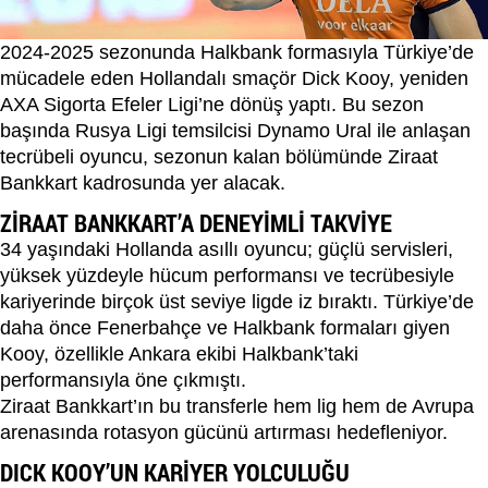
2024-2025 sezonunda Halkbank formasıyla Türkiye’de
mücadele eden Hollandalı smaçör Dick Kooy, yeniden
AXA Sigorta Efeler Ligi’ne dönüş yaptı. Bu sezon
başında Rusya Ligi temsilcisi Dynamo Ural ile anlaşan
tecrübeli oyuncu, sezonun kalan bölümünde Ziraat
Bankkart kadrosunda yer alacak.
ZİRAAT BANKKART’A DENEYİMLİ TAKVİYE
34 yaşındaki Hollanda asıllı oyuncu; güçlü servisleri,
yüksek yüzdeyle hücum performansı ve tecrübesiyle
kariyerinde birçok üst seviye ligde iz bıraktı. Türkiye’de
daha önce Fenerbahçe ve Halkbank formaları giyen
Kooy, özellikle Ankara ekibi Halkbank’taki
performansıyla öne çıkmıştı.
Ziraat Bankkart’ın bu transferle hem lig hem de Avrupa
arenasında rotasyon gücünü artırması hedefleniyor.
DICK KOOY’UN KARİYER YOLCULUĞU