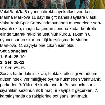
VakıfBank’ta 8 oyuncu direkt sayı katkısı verirken,
Marina Markova 11 sayı ile çift haneli sayılara ulaştı.
VakıfBank Spor Sarayı’nda oynanan mücadelede sarı-
siyahlı ekip, maçın başından sonuna kadar kontrolü
elinde tutarak rakibine üstünlük kurdu. Takımın 8
oyuncusunun skor ürettiği karşılaşmada Marina
Markova, 11 sayıyla öne çıkan isim oldu.
Set Sonuçları
1. Set: 25-19
2. Set: 25-11
3. Set: 25-15
Servis hattındaki istikrarı, bloktaki etkinliği ve hücum
düzenindeki verimliliğiyle oyuna hükmeden VakıfBank,
parkeden 3-0’lık net skorla ayrıldı. Bu sonuçla sarı-
siyahlılar, sezonun ilk 9 maçını kayıpsız geçerken, 7.
karşılaşmada da rakiplerine set şansı tanımadı.