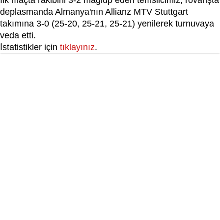
İlk maçta rakibini 3-2 mağlup eden temsilcimiz, rövanşta
deplasmanda Almanya'nın Allianz MTV Stuttgart
takımına 3-0 (25-20, 25-21, 25-21) yenilerek turnuvaya
veda etti.
İstatistikler için
tıklayınız
.