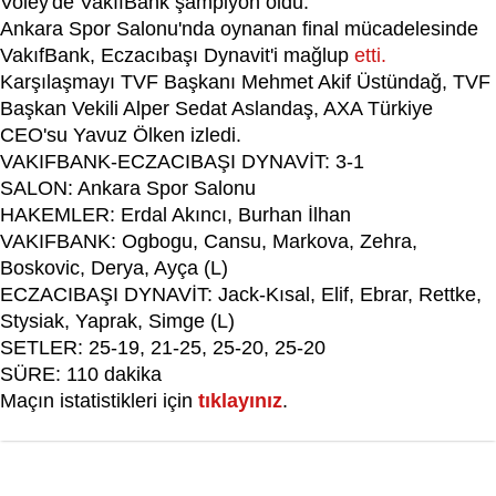
Voley'de VakıfBank şampiyon oldu.
Ankara Spor Salonu'nda oynanan final mücadelesinde
VakıfBank, Eczacıbaşı Dynavit'i mağlup
etti.
Karşılaşmayı TVF Başkanı Mehmet Akif Üstündağ, TVF
Başkan Vekili Alper Sedat Aslandaş, AXA Türkiye
CEO'su Yavuz Ölken izledi.
VAKIFBANK-ECZACIBAŞI DYNAVİT: 3-1
SALON: Ankara Spor Salonu
HAKEMLER: Erdal Akıncı, Burhan İlhan
VAKIFBANK: Ogbogu, Cansu, Markova, Zehra,
Boskovic, Derya, Ayça (L)
ECZACIBAŞI DYNAVİT: Jack-Kısal, Elif, Ebrar, Rettke,
Stysiak, Yaprak, Simge (L)
SETLER: 25-19, 21-25, 25-20, 25-20
SÜRE: 110 dakika
Maçın istatistikleri için
tıklayınız
.