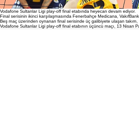
Vodafone Sultanlar Ligi play-off final etabında heyecan devam ediyor.
Final serisinin ikinci karşılaşmasında Fenerbahçe Medicana, VakıfBank’ı
Beş maç üzerinden oynanan final serisinde üç galibiyete ulaşan tak
Vodafone Sultanlar Ligi play-off final etabının üçüncü maçı, 13 Nisa