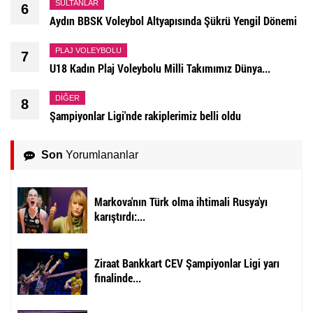
SULTANLAR
6
Aydın BBSK Voleybol Altyapısında Şükrü Yengil Dönemi
PLAJ VOLEYBOLU
7
U18 Kadın Plaj Voleybolu Milli Takımımız Dünya...
DIĞER
8
Şampiyonlar Ligi'nde rakiplerimiz belli oldu
Son
Yorumlananlar
Markova'nın Türk olma ihtimali Rusya'yı
karıştırdı:...
Ziraat Bankkart CEV Şampiyonlar Ligi yarı
finalinde...