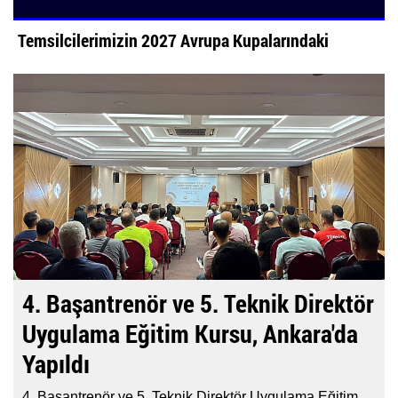
E
k
Temsilcilerimizin 2027 Avrupa Kupalarındaki
Rakipleri...
4. Başantrenör ve 5. Teknik Direktör
Uygulama Eğitim Kursu, Ankara'da
Yapıldı
4. Başantrenör ve 5. Teknik Direktör Uygulama Eğitim