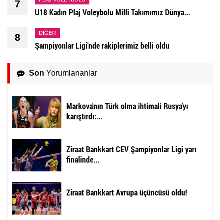
7
U18 Kadın Plaj Voleybolu Milli Takımımız Dünya...
DIĞER
8
Şampiyonlar Ligi'nde rakiplerimiz belli oldu
Son
Yorumlananlar
Markova'nın Türk olma ihtimali Rusya'yı
karıştırdı:...
Ziraat Bankkart CEV Şampiyonlar Ligi yarı
finalinde...
Ziraat Bankkart Avrupa üçüncüsü oldu!