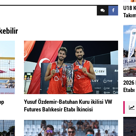
U18 K
Takım
kebilir
2026 
Etabı
op
Yusuf Özdemir-Batuhan Kuru ikilisi VW
Futures Balıkesir Etabı İkincisi