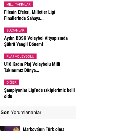
MILLI TAKIMLAR
Filenin Efeleri, Milletler Ligi
Finallerinde Sahaya...
SULTANLAR
Aydın BBSK Voleybol Altyapısında
Şükrü Yengil Dönemi
PLAJ VOLEYBOLU
U18 Kadın Plaj Voleybolu Milli
Takımımız Dünya...
DIĞER
Şampiyonlar Ligi'nde rakiplerimiz belli
oldu
Son
Yorumlananlar
Markova'nın Türk olma