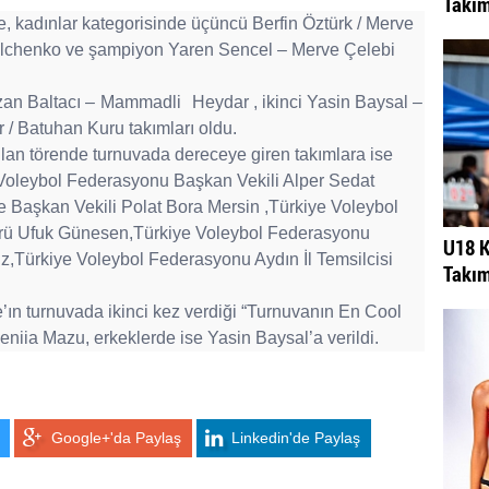
Takım
, kadınlar kategorisinde üçüncü Berfin Öztürk / Merve
alchenko ve şampiyon Yaren Sencel – Merve Çelebi
an Baltacı –
Mammadli
Heydar , ikinci Yasin Baysal –
/ Batuhan Kuru takımları oldu.
ılan törende turnuvada dereceye giren takımlara ise
Voleybol Federasyonu Başkan Vekili Alper Sedat
e Başkan Vekili Polat Bora Mersin
,Türkiye Voleybol
örü Ufuk Günesen,Türkiye Voleybol Federasyonu
U18 K
z,Türkiye Voleybol Federasyonu Aydın İl Temsilcisi
Takım
’ın turnuvada ikinci kez verdiği “Turnuvanın En Cool
niia Mazu, erkeklerde ise Yasin Baysal’a verildi.
Google+'da Paylaş
Linkedin'de Paylaş