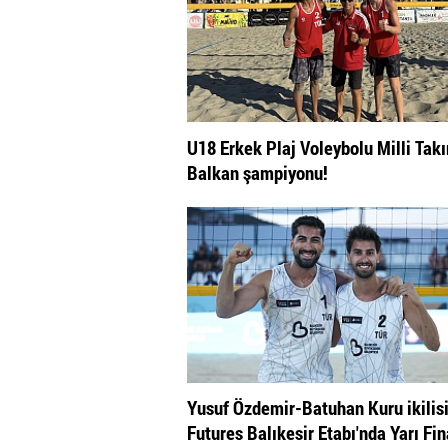
U18 Erkek Plaj Voleybolu Milli Tak
Balkan şampiyonu!
Yusuf Özdemir-Batuhan Kuru ikilis
Futures Balıkesir Etabı'nda Yarı Fi