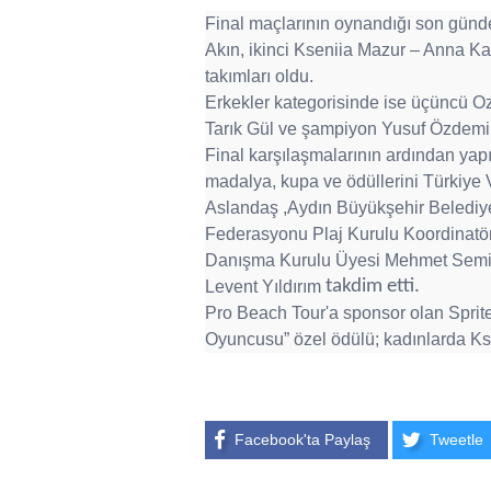
Final maçlarının oynandığı son günde
Akın,
ikinci Kseniia Mazur – Anna K
takımları oldu.
Erkekler kategorisinde ise üçüncü Oz
Tarık Gül ve şampiyon Yusuf Özdemir 
Final karşılaşmalarının ardından yap
madalya, kupa ve ödüllerini
Türkiye 
Aslandaş ,Aydın Büyükşehir Belediy
Federasyonu Plaj Kurulu Koordinat
Danışma Kurulu Üyesi Mehmet S
emi
takdim etti.
Levent Yıldırım
Pro Beach Tour'a sponsor olan Sprite
Oyuncusu” özel ödülü; kadınlarda Kse
Facebook'ta Paylaş
Tweetle