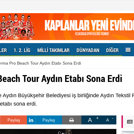
LER
1. 2. LIG
MILLI TAKIMLAR
DÜNYADAN
DIĞER
rma Pro Beach Tour Aydın Etabı Sona Erdi
each Tour Aydın Etabı Sona Erdi
Aydın Büyükşehir Belediyesi iş birliğinde Aydın Tekstil
tabı sona erdi.
A
Paylaş
Paylaş
A