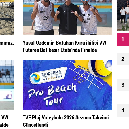
1
ımımız,
Yusuf Özdemir-Batuhan Kuru ikilisi VW
Futures Balıkesir Etabı'nda Finalde
2
3
4
i VW
TVF Plaj Voleybolu 2026 Sezonu Takvimi
nalde
Güncellendi