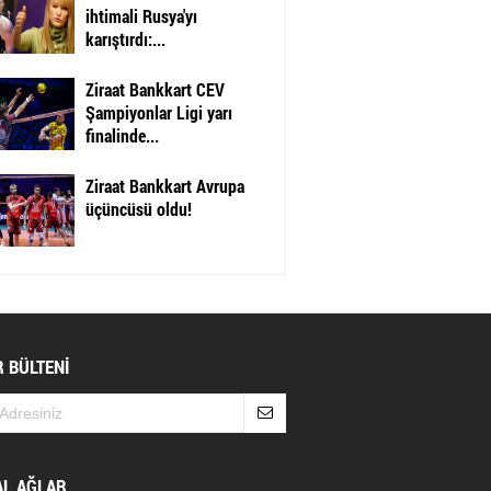
ihtimali Rusya'yı
karıştırdı:...
Ziraat Bankkart CEV
Şampiyonlar Ligi yarı
finalinde...
Ziraat Bankkart Avrupa
üçüncüsü oldu!
 BÜLTENİ
AL AĞLAR