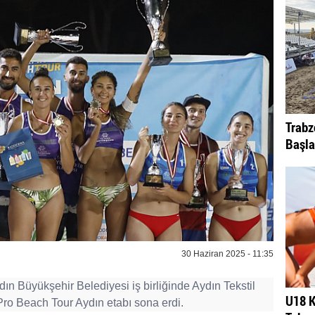
Trabz
Başla
30 Haziran 2025 - 11:35
n Büyükşehir Belediyesi iş birliğinde Aydın Tekstil
U18 K
o Beach Tour Aydın etabı sona erdi.