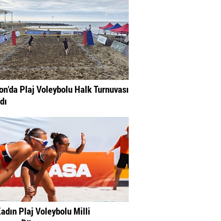
on'da Plaj Voleybolu Halk Turnuvası
dı
adın Plaj Voleybolu Milli