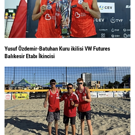
Yusuf Özdemir-Batuhan Kuru ikilisi VW Futures
Balıkesir Etabı İkincisi