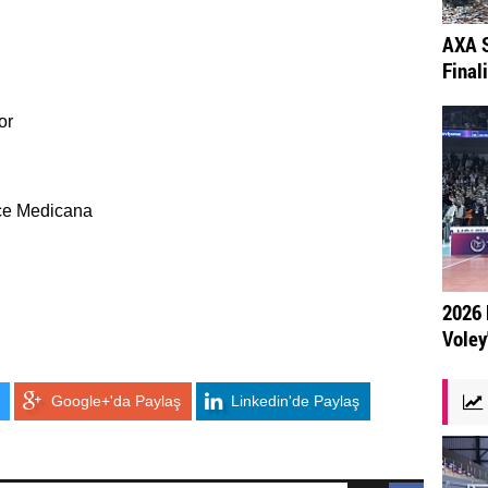
AXA S
Final
or
hçe Medicana
2026 
Voley
Google+'da Paylaş
Linkedin'de Paylaş