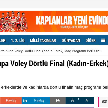
LER
1. 2. LIG
MILLI TAKIMLAR
DÜNYADAN
DIĞER
rta Kupa Voley Dörtlü Final (Kadın-Erkek) Maç Programı Belli Oldu
pa Voley Dörtlü Final (Kadın-Erkek
rkeklerde ve kadınlarda dörtlü finalin maç programı bell
A
Paylaş
Paylaş
A