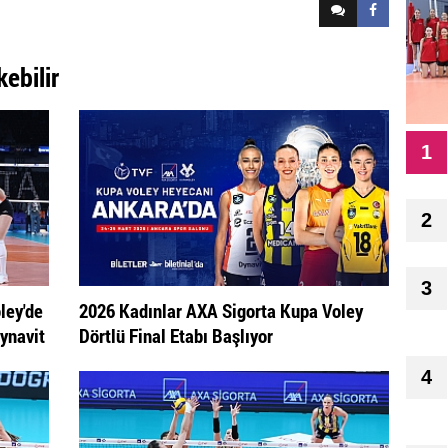
kebilir
1
2
3
ley'de
2026 Kadınlar AXA Sigorta Kupa Voley
ynavit
Dörtlü Final Etabı Başlıyor
4