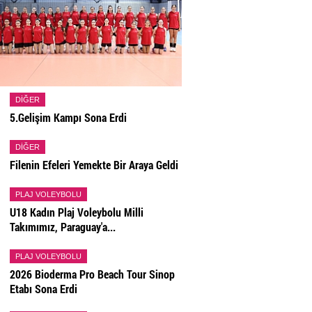
DIĞER
5.Gelişim Kampı Sona Erdi
DIĞER
Filenin Efeleri Yemekte Bir Araya Geldi
PLAJ VOLEYBOLU
U18 Kadın Plaj Voleybolu Milli
Takımımız, Paraguay'a...
PLAJ VOLEYBOLU
2026 Bioderma Pro Beach Tour Sinop
Etabı Sona Erdi