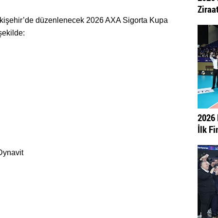
Ziraat
skişehir’de düzenlenecek 2026 AXA Sigorta Kupa
şekilde:
2026 
İlk Fi
Dynavit