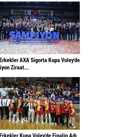
Erkekler AXA Sigorta Kupa Voley'de
yon Ziraat...
Erkekler Kupa Voley'de Finalin Adı