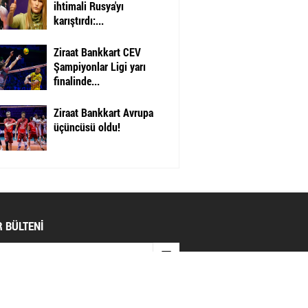
ihtimali Rusya'yı
karıştırdı:...
Ziraat Bankkart CEV
Şampiyonlar Ligi yarı
finalinde...
Ziraat Bankkart Avrupa
üçüncüsü oldu!
 BÜLTENİ
AL AĞLAR