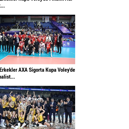
...
Erkekler AXA Sigorta Kupa Voley'de
nalist...