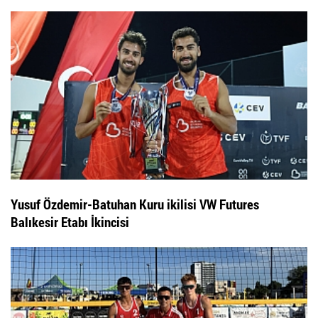
Yusuf Özdemir-Batuhan Kuru ikilisi VW Futures
Balıkesir Etabı İkincisi