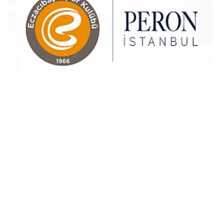
Eczacıbaşı A Takımı'nın yeni isim sponsoru, Peron...