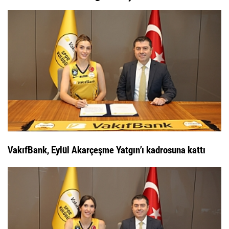
VakıfBank, Eylül Akarçeşme Yatgın’ı kadrosuna kattı