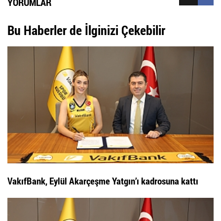
YORUMLAR
Bu Haberler de İlginizi Çekebilir
VakıfBank, Eylül Akarçeşme Yatgın’ı kadrosuna kattı