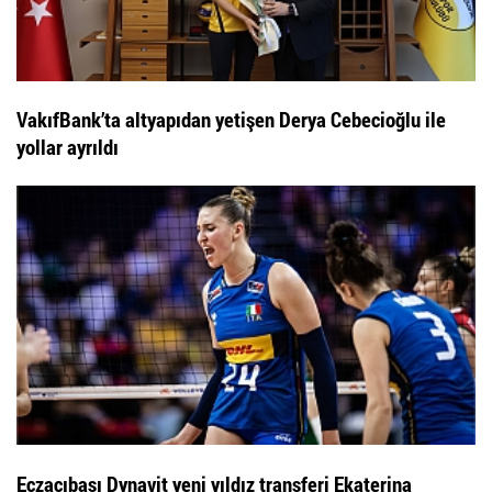
VakıfBank’ta altyapıdan yetişen Derya Cebecioğlu ile
yollar ayrıldı
Eczacıbaşı Dynavit yeni yıldız transferi Ekaterina