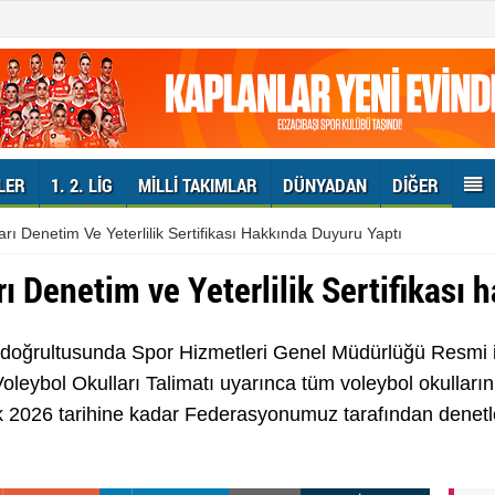
LER
1. 2. LIG
MILLI TAKIMLAR
DÜNYADAN
DIĞER
arı Denetim Ve Yeterlilik Sertifikası Hakkında Duyuru Yaptı
rı Denetim ve Yeterlilik Sertifikası 
 doğrultusunda Spor Hizmetleri Genel Müdürlüğü Resmi 
leybol Okulları Talimatı uyarınca tüm voleybol okullarını
ık 2026 tarihine kadar Federasyonumuz tarafından denetlen