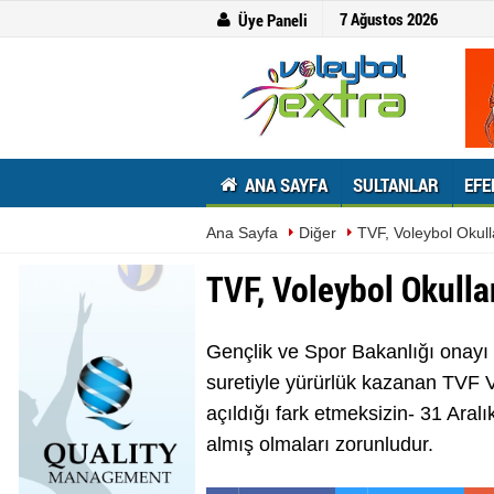
7 Ağustos 2026
Üye Paneli
ANA SAYFA
SULTANLAR
EFE
Ana Sayfa
Diğer
TVF, Voleybol Okull
TVF, Voleybol Okulla
Gençlik ve Spor Bakanlığı onayı
suretiyle yürürlük kazanan TVF Vo
açıldığı fark etmeksizin- 31 Aral
almış olmaları zorunludur.