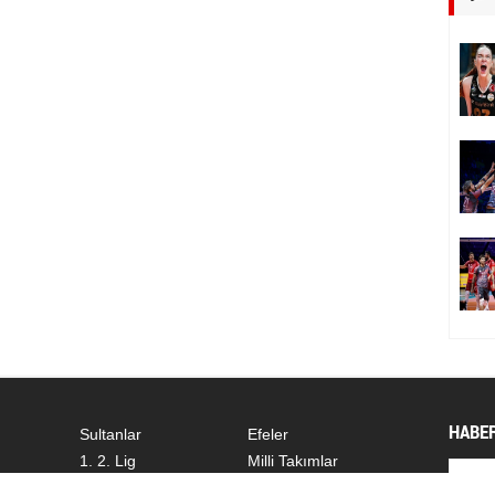
HABER
Sultanlar
Efeler
1. 2. Lig
Milli Takımlar
Dünyadan
Diğer