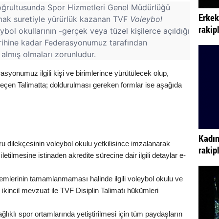
oğrultusunda Spor Hizmetleri Genel Müdürlüğü
Erkek
mak suretiyle yürürlük kazanan TVF
Voleybol
rakip
bol okullarının -gerçek veya tüzel kişilerce açıldığı
arihine kadar Federasyonumuz tarafından
ı almış olmaları zorunludur.
asyonumuz ilgili kişi ve birimlerince yürütülecek olup,
 geçen Talimatta; doldurulması gereken formlar ise aşağıda
Kadın
şvuru dilekçesinin voleybol okulu yetkilisince imzalanarak
rakip
letilmesine istinaden akredite sürecine dair ilgili detaylar e-
şlemlerinin tamamlanmaması halinde ilgili voleybol okulu ve
 ikincil mevzuat ile TVF Disiplin Talimatı hükümleri
lıklı spor ortamlarında yetiştirilmesi için tüm paydaşların