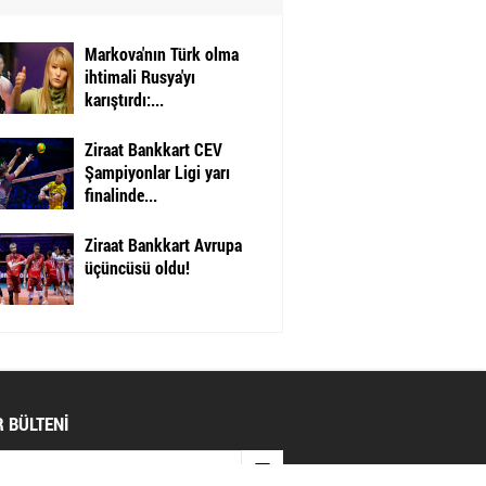
Markova'nın Türk olma
ihtimali Rusya'yı
karıştırdı:...
Ziraat Bankkart CEV
Şampiyonlar Ligi yarı
finalinde...
Ziraat Bankkart Avrupa
üçüncüsü oldu!
 BÜLTENİ