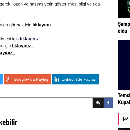
erekli özen ve hassasiyetin gösterilmesi bilgi ve rica
z.
Şampi
tıklayınız.
arıları görmek için
oldu
z.
tıklayınız.
listesi için
tıklayınız.
u için
layınız.
Google+'da Paylaş
Linkedin'de Paylaş
Temsi
Kupal
kebilir