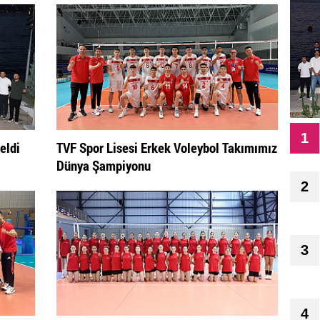
1
eldi
TVF Spor Lisesi Erkek Voleybol Takımımız
Dünya Şampiyonu
2
3
4