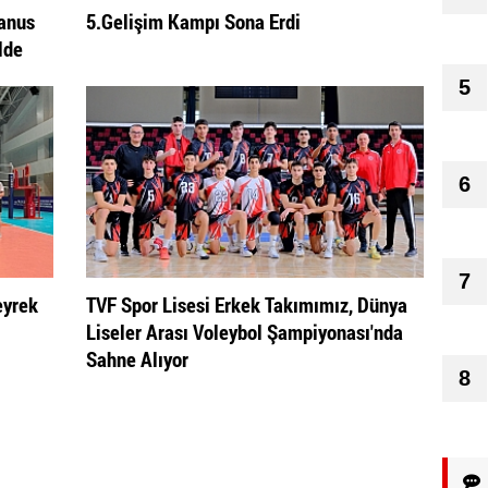
yanus
5.Gelişim Kampı Sona Erdi
lde
5
6
7
eyrek
TVF Spor Lisesi Erkek Takımımız, Dünya
Liseler Arası Voleybol Şampiyonası'nda
Sahne Alıyor
8