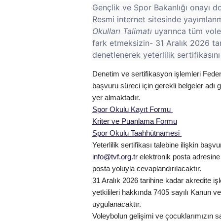
Gençlik ve Spor Bakanlığı onayı d
Resmi internet sitesinde yayımlan
Okulları Talimatı
uyarınca tüm voley
fark etmeksizin- 31 Aralık 2026 t
denetlenerek yeterlilik sertifikasın
Denetim ve sertifikasyon işlemleri Feder
başvuru süreci için gerekli belgeler adı
yer almaktadır.
Spor Okulu Kayıt Formu
Kriter ve Puanlama Formu
Spor Okulu Taahhütnamesi
Yeterlilik sertifikası talebine ilişkin ba
info@tvf.org.tr
elektronik posta adresine i
posta yoluyla cevaplandırılacaktır.
31 Aralık 2026 tarihine kadar akredite i
yetkilileri hakkında 7405 sayılı Kanun ve
uygulanacaktır.
Voleybolun gelişimi ve çocuklarımızın sağ