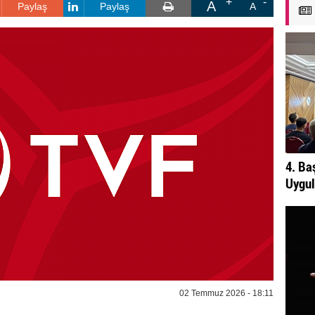
A
Paylaş
Paylaş
A
4. Ba
Uygul
02 Temmuz 2026 - 18:11