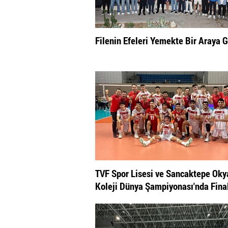
Filenin Efeleri Yemekte Bir Araya G
TVF Spor Lisesi ve Sancaktepe Ok
Koleji Dünya Şampiyonası'nda Fina