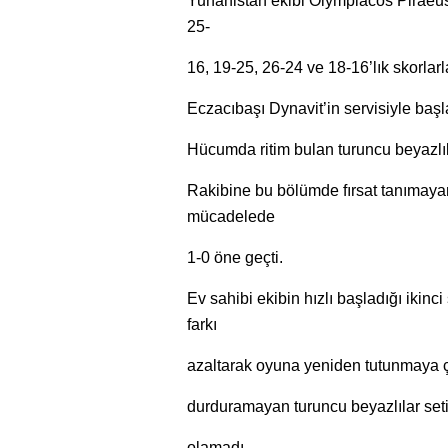
Yunanistan ekibi Olympiacos Piraeus
25-
16, 19-25, 26-24 ve 18-16’lık skorlar
Eczacıbaşı Dynavit’in servisiyle başla
Hücumda ritim bulan turuncu beyazlılar
Rakibine bu bölümde fırsat tanımaya
mücadelede
1-0 öne geçti.
Ev sahibi ekibin hızlı başladığı ikin
farkı
azaltarak oyuna yeniden tutunmaya ça
durduramayan turuncu beyazlılar set
olamadı.