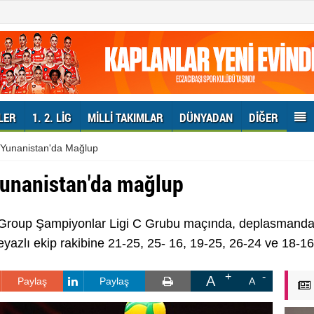
LER
1. 2. LIG
MILLI TAKIMLAR
DÜNYADAN
DIĞER
 Yunanistan'da Mağlup
Yunanistan'da mağlup
Group Şampiyonlar Ligi C Grubu maçında, deplasmanda
yazlı ekip rakibine 21-25, 25- 16, 19-25, 26-24 ve 18-16’
A
Paylaş
Paylaş
A