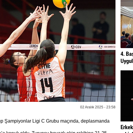
4. Ba
Uygul
02 Aralık 2025 - 23:58
up Şampiyonlar Ligi C Grubu maçında, deplasmanda
Erkek