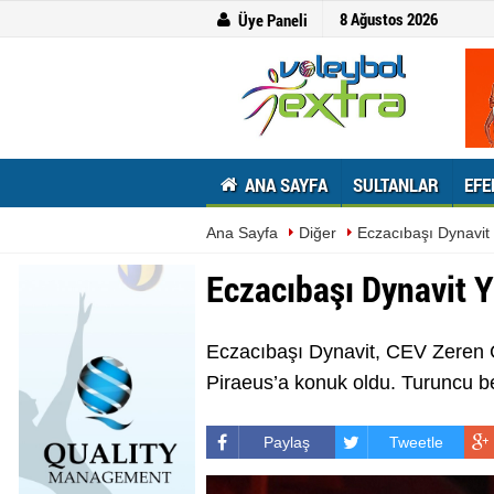
8 Ağustos 2026
Üye Paneli
ANA SAYFA
SULTANLAR
EFE
Ana Sayfa
Diğer
Eczacıbaşı Dynavit
Eczacıbaşı Dynavit 
Eczacıbaşı Dynavit, CEV Zeren 
Piraeus’a konuk oldu. Turuncu be
Paylaş
Tweetle