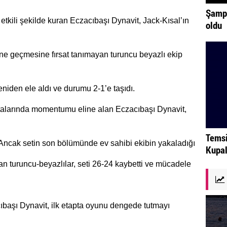
Şampi
kili şekilde kuran Eczacıbaşı Dynavit, Jack-Kısal’ın
oldu
n öne geçmesine fırsat tanımayan turuncu beyazlı ekip
iden ele aldı ve durumu 2-1’e taşıdı.
talarında momentumu eline alan Eczacıbaşı Dynavit,
Temsi
 Ancak setin son bölümünde ev sahibi ekibin yakaladığı
Kupal
an turuncu-beyazlılar, seti 26-24 kaybetti ve mücadele
cıbaşı Dynavit, ilk etapta oyunu dengede tutmayı