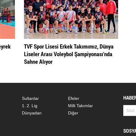
eyrek
TVF Spor Lisesi Erkek Takımımız, Dünya
Liseler Arası Voleybol Şampiyonası'nda
Sahne Alıyor
HABER
Sultanlar
Efeler
1. 2. Lig
Milli Takımlar
Dünyadan
Diğer
SOSY