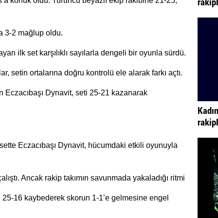
rakip
’a konuk oldu. Turuncu beyazlı ekip rakibine 21-25,
la 3-2 mağlup oldu.
yan ilk set karşılıklı sayılarla dengeli bir oyunla sürdü.
, setin ortalarına doğru kontrolü ele alarak farkı açtı.
n Eczacıbaşı Dynavit, seti 25-21 kazanarak
Kadın
rakip
ci sette Eczacıbaşı Dynavit, hücumdaki etkili oyunuyla
lıştı. Ancak rakip takımın savunmada yakaladığı ritmi
i 25-16 kaybederek skorun 1-1’e gelmesine engel