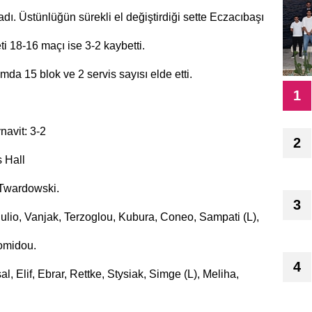
adı. Üstünlüğün sürekli el değiştirdiği sette Eczacıbaşı
ti 18-16 maçı ise 3-2 kaybetti.
mda 15 blok ve 2 servis sayısı elde etti.
1
avit: 3-2
2
 Hall
 Twardowski.
3
ulio, Vanjak, Terzoglou, Kubura, Coneo, Sampati (L),
omidou.
4
, Elif, Ebrar, Rettke, Stysiak, Simge (L), Meliha,