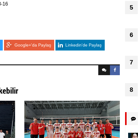
8-16
5
6
Google+'da Paylaş
Linkedin'de Paylaş
7
kebilir
8