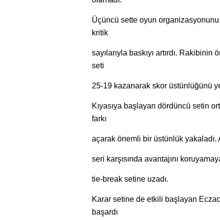
Üçüncü sette oyun organizasyonunu et
kritik
sayılarıyla baskıyı artırdı. Rakibini
seti
25-19 kazanarak skor üstünlüğünü yen
Kıyasıya başlayan dördüncü setin or
farkı
açarak önemli bir üstünlük yakaladı.
seri karşısında avantajını koruyamay
tie-break setine uzadı.
Karar setine de etkili başlayan Ecza
başardı