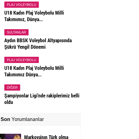
PLAJ VOLEYBOLU
U18 Kadın Plaj Voleybolu Milli
Takımımız, Dünya...
SULTANLAR
Aydın BBSK Voleybol Altyapısında
Şükrü Yengil Dönemi
PLAJ VOLEYBOLU
U18 Kadın Plaj Voleybolu Milli
Takımımız Dünya...
DIĞER
Şampiyonlar Ligi'nde rakiplerimiz belli
oldu
Son
Yorumlananlar
Markova'nın Türk olma