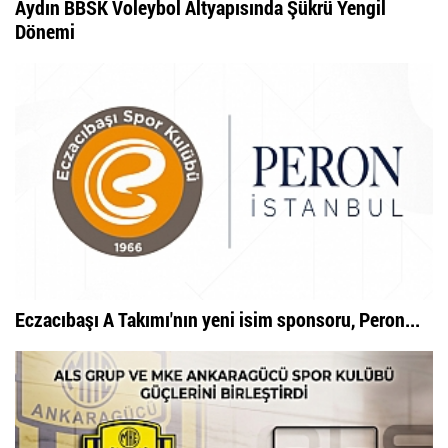
Aydın BBSK Voleybol Altyapısında Şükrü Yengil
Dönemi
Eczacıbaşı A Takımı'nın yeni isim sponsoru, Peron...