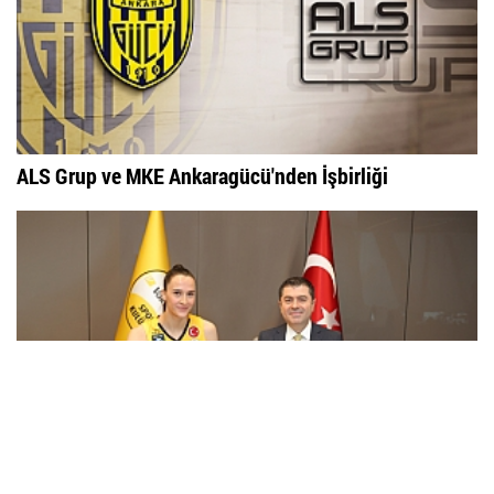
ALS Grup ve MKE Ankaragücü'nden İşbirliği
VakıfBank, Emily Maglio’yu kadrosuna kattı