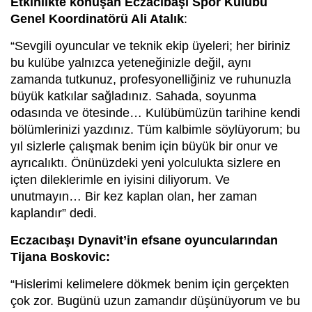
Etkinlikte konuşan Eczacıbaşı Spor Kulübü
Genel Koordinatörü Ali Atalık
:
“Sevgili oyuncular ve teknik ekip üyeleri; her biriniz
bu kulübe yalnızca yeteneğinizle değil, aynı
zamanda tutkunuz, profesyonelliğiniz ve ruhunuzla
büyük katkılar sağladınız. Sahada, soyunma
odasında ve ötesinde… Kulübümüzün tarihine kendi
bölümlerinizi yazdınız. Tüm kalbimle söylüyorum; bu
yıl sizlerle çalışmak benim için büyük bir onur ve
ayrıcalıktı. Önünüzdeki yeni yolculukta sizlere en
içten dileklerimle en iyisini diliyorum. Ve
unutmayın… Bir kez kaplan olan, her zaman
kaplandır” dedi.
Eczacıbaşı Dynavit’in efsane oyuncularından
Tijana Boskovic:
“Hislerimi kelimelere dökmek benim için gerçekten
çok zor. Bugünü uzun zamandır düşünüyorum ve bu