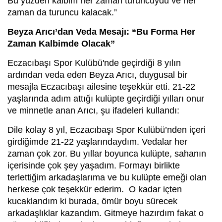
Bu yüzden kalbim her zaman turuncuydu ve her
zaman da turuncu kalacak.”
Beyza Arıcı’dan Veda Mesajı: “Bu Forma Her
Zaman Kalbimde Olacak”
Eczacıbaşı Spor Kulübü'nde geçirdiği 8 yılın
ardından veda eden Beyza Arıcı, duygusal bir
mesajla Eczacıbaşı ailesine teşekkür etti. 21-22
yaşlarında adım attığı kulüpte geçirdiği yılları onur
ve minnetle anan Arıcı, şu ifadeleri kullandı:
Dile kolay 8 yıl, Eczacıbaşı Spor Kulübü’nden içeri
girdiğimde 21-22 yaşlarındaydım. Vedalar her
zaman çok zor. Bu yıllar boyunca kulüpte, sahanın
içerisinde çok şey yaşadım. Formayı birlikte
terlettiğim arkadaşlarıma ve bu kulüpte emeği olan
herkese çok teşekkür ederim. O kadar içten
kucaklandım ki burada, ömür boyu sürecek
arkadaşlıklar kazandım. Gitmeye hazırdım fakat o