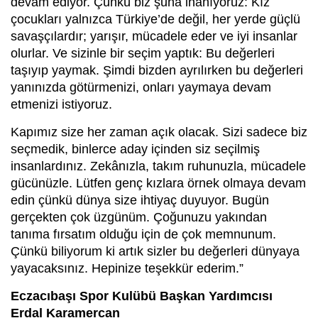
devam ediyor. Çünkü biz şuna inanıyoruz: Kız
çocukları yalnızca Türkiye’de değil, her yerde güçlü
savaşçılardır; yarışır, mücadele eder ve iyi insanlar
olurlar. Ve sizinle bir seçim yaptık: Bu değerleri
taşıyıp yaymak. Şimdi bizden ayrılırken bu değerleri
yanınızda götürmenizi, onları yaymaya devam
etmenizi istiyoruz.
Kapımız size her zaman açık olacak. Sizi sadece biz
seçmedik, binlerce aday içinden siz seçilmiş
insanlardınız. Zekânızla, takım ruhunuzla, mücadele
gücünüzle. Lütfen genç kızlara örnek olmaya devam
edin çünkü dünya size ihtiyaç duyuyor. Bugün
gerçekten çok üzgünüm. Çoğunuzu yakından
tanıma fırsatım olduğu için de çok memnunum.
Çünkü biliyorum ki artık sizler bu değerleri dünyaya
yayacaksınız. Hepinize teşekkür ederim.”
Eczacıbaşı Spor Kulübü Başkan Yardımcısı
Erdal Karamercan