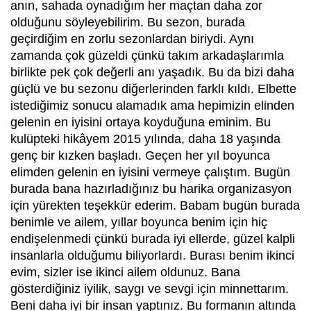
anın, sahada oynadığım her maçtan daha zor
olduğunu söyleyebilirim. Bu sezon, burada
geçirdiğim en zorlu sezonlardan biriydi. Aynı
zamanda çok güzeldi çünkü takım arkadaşlarımla
birlikte pek çok değerli anı yaşadık. Bu da bizi daha
güçlü ve bu sezonu diğerlerinden farklı kıldı. Elbette
istediğimiz sonucu alamadık ama hepimizin elinden
gelenin en iyisini ortaya koyduğuna eminim. Bu
kulüpteki hikâyem 2015 yılında, daha 18 yaşında
genç bir kızken başladı. Geçen her yıl boyunca
elimden gelenin en iyisini vermeye çalıştım. Bugün
burada bana hazırladığınız bu harika organizasyon
için yürekten teşekkür ederim. Babam bugün burada
benimle ve ailem, yıllar boyunca benim için hiç
endişelenmedi çünkü burada iyi ellerde, güzel kalpli
insanlarla olduğumu biliyorlardı. Burası benim ikinci
evim, sizler ise ikinci ailem oldunuz. Bana
gösterdiğiniz iyilik, saygı ve sevgi için minnettarım.
Beni daha iyi bir insan yaptınız. Bu formanın altında