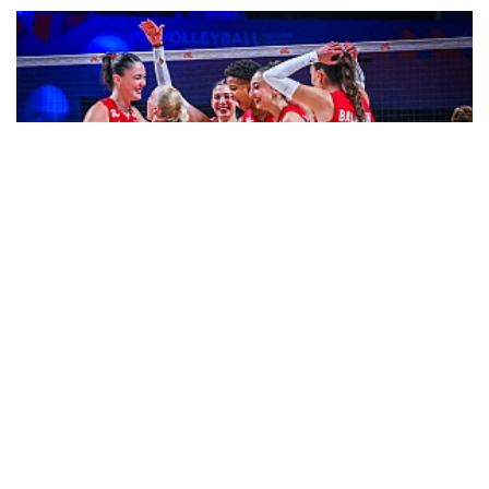
Filenin Sultanları, İkinci Kez Milletler Ligi Şampiyonu!
Çok Okunan
Haberler