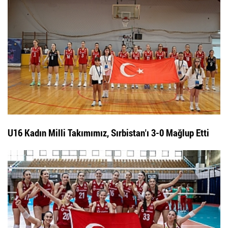
U16 Kadın Milli Takımımız, Sırbistan'ı 3-0 Mağlup Etti