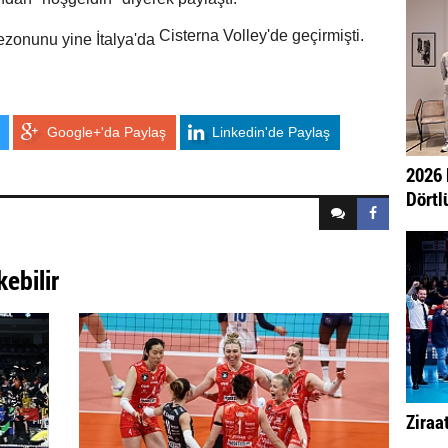
Cisterna Volley'de geçirmişti.
ezonunu yine İtalya'da
Google+'da Paylaş
Linkedin'de Paylaş
2026 
Dörtlü
kebilir
Ziraa