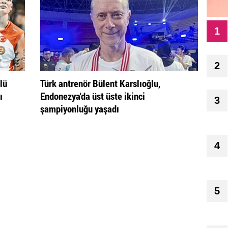
1
2
lü
Türk antrenör Bülent Karslıoğlu,
ı
Endonezya'da üst üste ikinci
3
şampiyonluğu yaşadı
4
5