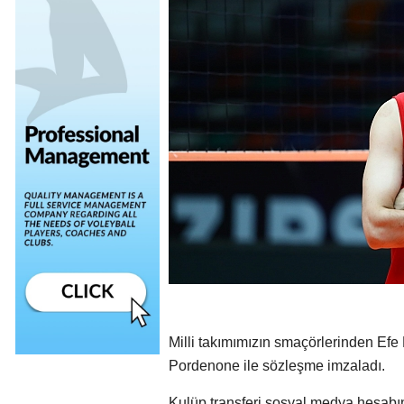
Milli takımımızın smaçörlerinden Efe 
Pordenone ile sözleşme imzaladı.
Kulüp transferi sosyal medya hesabın