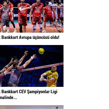
t Bankkart Avrupa üçüncüsü oldu!
t Bankkart CEV Şampiyonlar Ligi
inalinde...