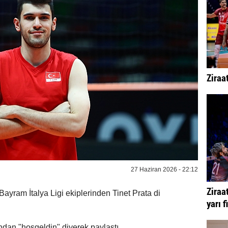
Ziraa
27 Haziran 2026 - 22:12
Ziraa
Bayram İtalya Ligi ekiplerinden Tinet Prata di
yarı f
dan "hoşgeldin" diyerek paylaştı.