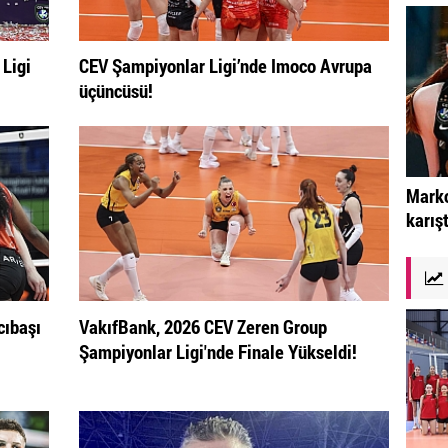
Ligi
CEV Şampiyonlar Ligi’nde Imoco Avrupa
üçüncüsü!
Marko
karışt
ıbaşı
VakıfBank, 2026 CEV Zeren Group
Şampiyonlar Ligi'nde Finale Yükseldi!