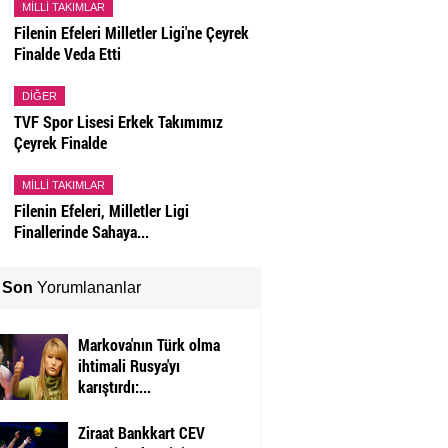
MILLI TAKIMLAR
Filenin Efeleri Milletler Ligi'ne Çeyrek
Finalde Veda Etti
DIĞER
TVF Spor Lisesi Erkek Takımımız
Çeyrek Finalde
MILLI TAKIMLAR
Filenin Efeleri, Milletler Ligi
Finallerinde Sahaya...
Son
Yorumlananlar
Markova'nın Türk olma
ihtimali Rusya'yı
karıştırdı:...
Ziraat Bankkart CEV