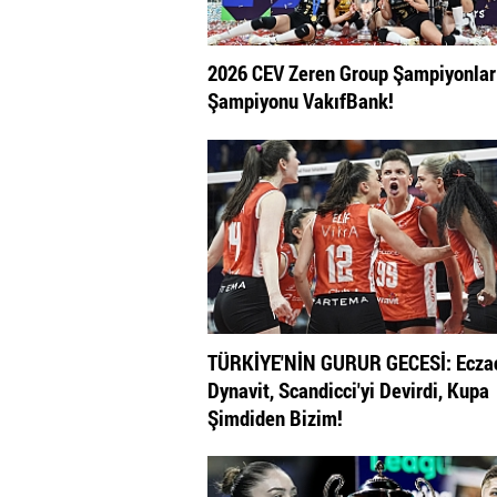
2026 CEV Zeren Group Şampiyonlar 
Şampiyonu VakıfBank!
TÜRKİYE'NİN GURUR GECESİ: Eczac
Dynavit, Scandicci'yi Devirdi, Kupa
Şimdiden Bizim!