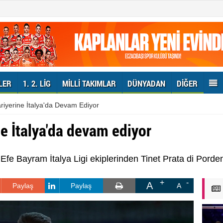
LER
1. 2. LIG
MILLI TAKIMLAR
DÜNYADAN
DIĞER
iyerine İtalya'da Devam Ediyor
e İtalya'da devam ediyor
 Efe Bayram İtalya Ligi ekiplerinden Tinet Prata di Porde
A
Paylaş
Paylaş
A