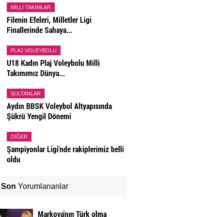
MILLI TAKIMLAR
Filenin Efeleri, Milletler Ligi
Finallerinde Sahaya...
PLAJ VOLEYBOLU
U18 Kadın Plaj Voleybolu Milli
Takımımız Dünya...
SULTANLAR
Aydın BBSK Voleybol Altyapısında
Şükrü Yengil Dönemi
DIĞER
Şampiyonlar Ligi'nde rakiplerimiz belli
oldu
Son
Yorumlananlar
Markova'nın Türk olma