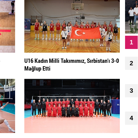
1
e
U16 Kadın Milli Takımımız, Sırbistan'ı 3-0
2
Mağlup Etti
3
4