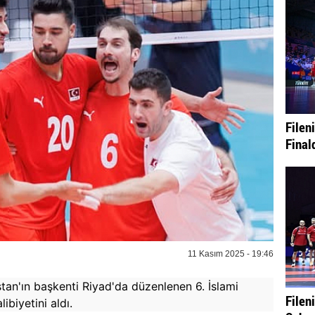
Fileni
Final
11 Kasım 2025 - 19:46
stan'ın başkenti Riyad'da düzenlenen 6. İslami
Fileni
biyetini aldı.