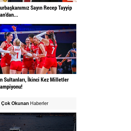
rbaşkanımız Sayın Recep Tayyip
an’dan...
n Sultanları, İkinci Kez Milletler
Şampiyonu!
Çok Okunan
Haberler