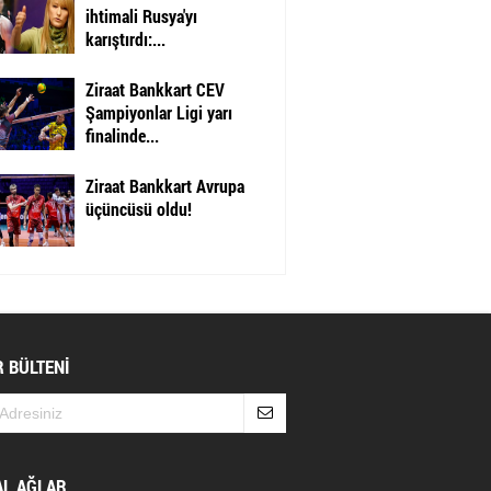
ihtimali Rusya'yı
karıştırdı:...
Ziraat Bankkart CEV
Şampiyonlar Ligi yarı
finalinde...
Ziraat Bankkart Avrupa
üçüncüsü oldu!
 BÜLTENİ
AL AĞLAR