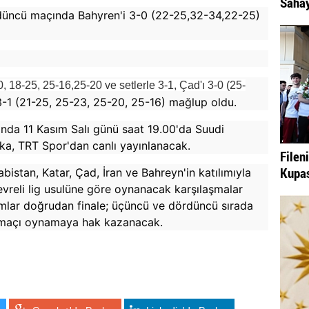
Sahay
rdüncü maçında Bahyren'i 3-0 (22-25,32-34,22-25)
0, 18-25, 25-16,25-20 ve setlerle 3-1,
Çad'ı 3-0 (25-
 3-1 (21-25, 25-23, 25-20, 25-16) mağlup oldu.
ında 11 Kasım Salı günü saat 19.00'da Suudi
ka, TRT Spor'dan canlı yayınlanacak.
Filen
Kupas
abistan, Katar, Çad, İran ve Bahreyn'in katılımıyla
reli lig usulüne göre oynanacak karşılaşmalar
kımlar doğrudan finale; üçüncü ve dördüncü sırada
k maçı oynamaya hak kazanacak.