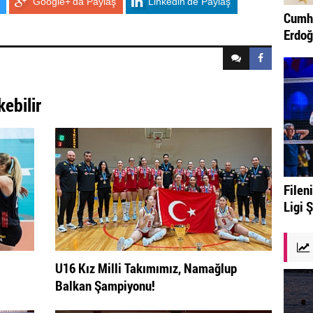
Google+'da Paylaş
Linkedin'de Paylaş
Cumhu
Erdoğ
kebilir
Fileni
Ligi 
U16 Kız Milli Takımımız, Namağlup
Balkan Şampiyonu!