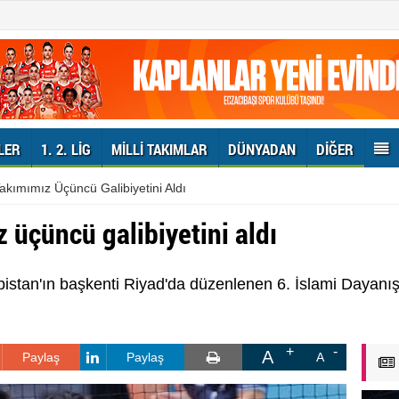
LER
1. 2. LIG
MILLI TAKIMLAR
DÜNYADAN
DIĞER
Takımımız Üçüncü Galibiyetini Aldı
z üçüncü galibiyetini aldı
abistan'ın başkenti Riyad'da düzenlenen 6. İslami Dayan
A
Paylaş
Paylaş
A