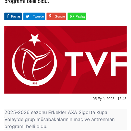
programı belli oldu.
Paylaş
Tweetle
Google
Paylaş
05 Eylül 2025 - 13:45
2025-2026 sezonu Erkekler AXA Sigorta Kupa
Voley'de grup müsabakalarının maç ve antrenman
programı belli oldu.