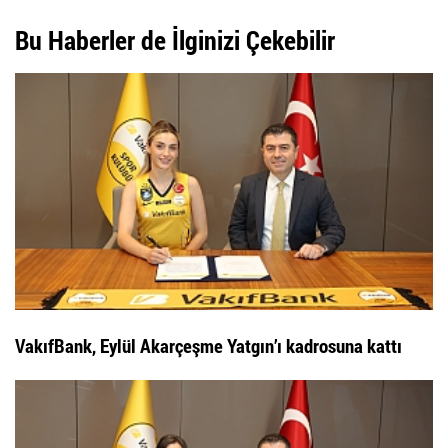
Bu Haberler de İlginizi Çekebilir
VakıfBank, Eylül Akarçeşme Yatgın’ı kadrosuna kattı