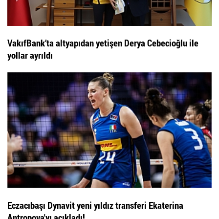
VakıfBank’ta altyapıdan yetişen Derya Cebecioğlu ile
yollar ayrıldı
Eczacıbaşı Dynavit yeni yıldız transferi Ekaterina
Antropova'yı açıkladı!