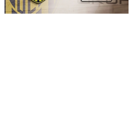
ALS Grup ve MKE Ankaragücü'nden İşbirliği
VakıfBank, Emily Maglio’yu kadrosuna kattı
Çok Okunan
Haberler