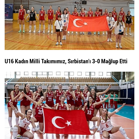
U16 Kadın Milli Takımımız, Sırbistan'ı 3-0 Mağlup Etti