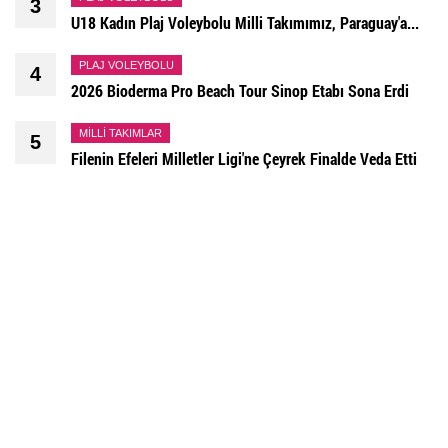
DIĞER
1
5.Gelişim Kampı Sona Erdi
DIĞER
2
Filenin Efeleri Yemekte Bir Araya Geldi
PLAJ VOLEYBOLU
3
U18 Kadın Plaj Voleybolu Milli Takımımız, Paraguay'a...
PLAJ VOLEYBOLU
4
2026 Bioderma Pro Beach Tour Sinop Etabı Sona Erdi
MILLI TAKIMLAR
5
Filenin Efeleri Milletler Ligi'ne Çeyrek Finalde Veda Etti
PLAJ VOLEYBOLU
6