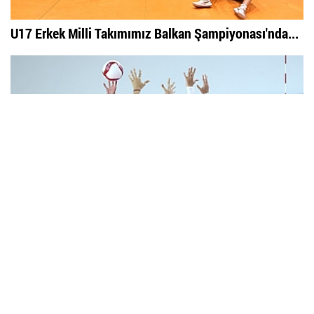
U17 Erkek Milli Takımımız Balkan Şampiyonası'nda...
Filenin Sultanları, Fransa ile Hazırlık Maçında...