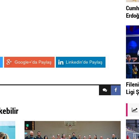
Cumhu
Erdoğ
Google+'da Paylaş
Linkedin'de Paylaş
Fileni
Ligi 
kebilir