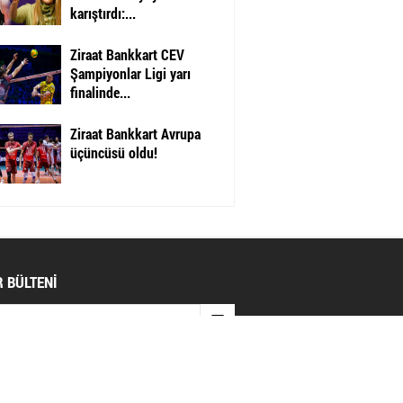
karıştırdı:...
Ziraat Bankkart CEV
Şampiyonlar Ligi yarı
finalinde...
Ziraat Bankkart Avrupa
üçüncüsü oldu!
 BÜLTENİ
AL AĞLAR