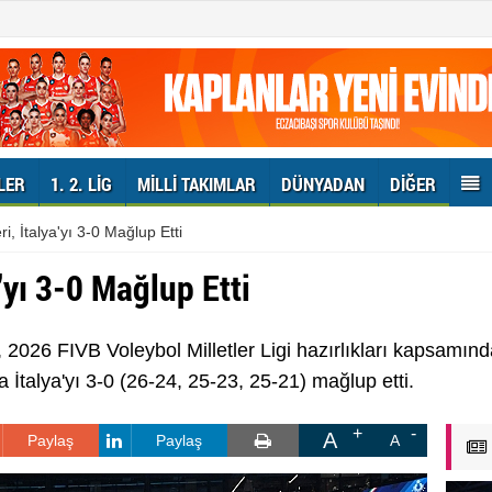
LER
1. 2. LIG
MILLI TAKIMLAR
DÜNYADAN
DIĞER
ri, İtalya'yı 3-0 Mağlup Etti
a'yı 3-0 Mağlup Etti
, 2026 FIVB Voleybol Milletler Ligi hazırlıkları kapsamın
İtalya'yı 3-0 (26-24, 25-23, 25-21) mağlup etti.
A
Paylaş
Paylaş
A