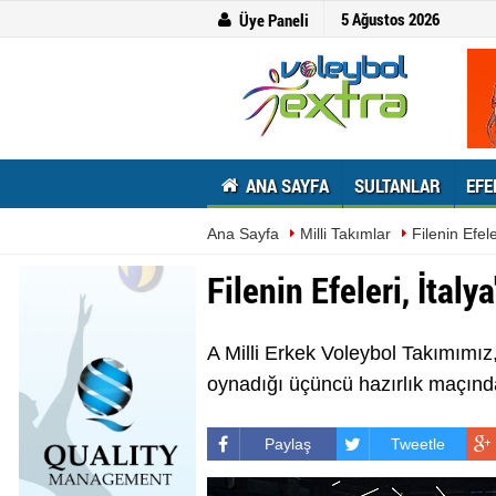
5 Ağustos 2026
Üye Paneli
ANA SAYFA
SULTANLAR
EFE
Ana Sayfa
Milli Takımlar
Filenin Efele
Filenin Efeleri, İtaly
A Milli Erkek Voleybol Takımımız
oynadığı üçüncü hazırlık maçında 
Paylaş
Tweetle