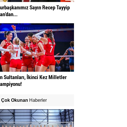
rbaşkanımız Sayın Recep Tayyip
an’dan...
n Sultanları, İkinci Kez Milletler
Şampiyonu!
Çok Okunan
Haberler