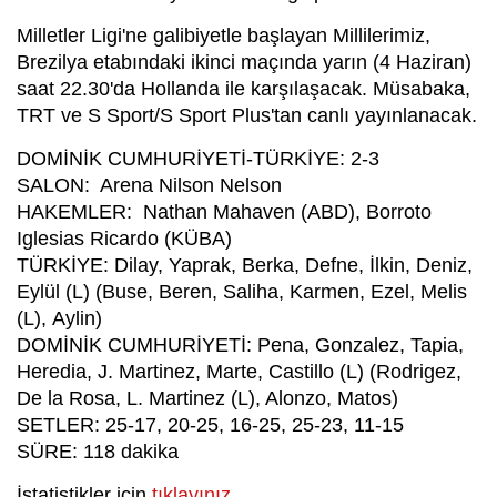
Milletler Ligi'ne galibiyetle başlayan Millilerimiz,
Brezilya etabındaki ikinci maçında yarın (4 Haziran)
saat 22.30'da Hollanda ile karşılaşacak. Müsabaka,
TRT ve S Sport/S Sport Plus'tan canlı yayınlanacak.
DOMİNİK CUMHURİYETİ-TÜRKİYE: 2-3
SALON: Arena Nilson Nelson
HAKEMLER: Nathan Mahaven (ABD), Borroto
Iglesias Ricardo (KÜBA)
TÜRKİYE: Dilay, Yaprak, Berka, Defne, İlkin, Deniz,
Eylül (L) (Buse, Beren, Saliha, Karmen, Ezel, Melis
(L), Aylin)
DOMİNİK CUMHURİYETİ: Pena, Gonzalez, Tapia,
Heredia, J. Martinez, Marte, Castillo (L) (Rodrigez,
De la Rosa, L. Martinez (L), Alonzo, Matos)
SETLER: 25-17, 20-25, 16-25, 25-23, 11-15
SÜRE: 118 dakika
İstatistikler için
tıklayınız.