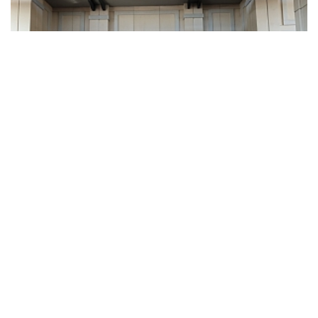
Filenin Sultanları, Şampiyonluk Kupasıyla Yurda
Döndü