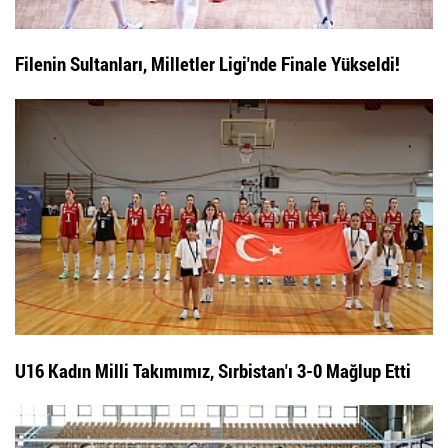
Filenin Sultanları, Milletler Ligi'nde Finale Yükseldi!
U16 Kadın Milli Takımımız, Sırbistan'ı 3-0 Mağlup Etti