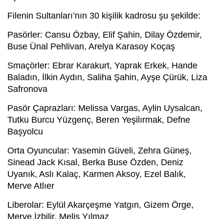
Filenin Sultanları’nın 30 kişilik kadrosu şu şekilde:
Pasörler: Cansu Özbay, Elif Şahin, Dilay Özdemir,
Buse Ünal Pehlivan, Arelya Karasoy Koçaş
Smaçörler: Ebrar Karakurt, Yaprak Erkek, Hande
Baladın, İlkin Aydın, Saliha Şahin, Ayşe Çürük, Liza
Safronova
Pasör Çaprazları: Melissa Vargas, Aylin Uysalcan,
Tutku Burcu Yüzgenç, Beren Yeşilırmak, Defne
Başyolcu
Orta Oyuncular: Yasemin Güveli, Zehra Güneş,
Sinead Jack Kısal, Berka Buse Özden, Deniz
Uyanık, Aslı Kalaç, Karmen Aksoy, Ezel Balık,
Merve Atlıer
Liberolar: Eylül Akarçeşme Yatgın, Gizem Örge,
Merve İzbilir, Melis Yılmaz