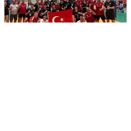
U17 Erkek Milli Takımımız Balkan Şampiyonası'nda...