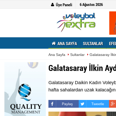
6 Ağustos 2026
Üye Paneli
ANA SAYFA
SULTANLAR
EFE
Ana Sayfa
Sultanlar
Galatasaray İlk
Galatasaray İlkin Ay
Galatasaray Daikin Kadın Voleybo
hafta sahalardan uzak kalacağını
Paylaş
Tweetle