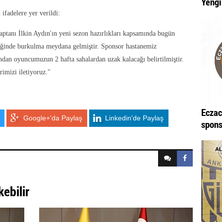
Yengi
ifadelere yer verildi:
ptanı İlkin Aydın'ın yeni sezon hazırlıkları kapsamında bugün
ileğinde burkulma meydana gelmiştir. Sponsor hastanemiz
dan oyuncumuzun 2 hafta sahalardan uzak kalacağı belirtilmiştir.
imizi iletiyoruz."
Eczac
Google+'da Paylaş
Linkedin'de Paylaş
spons
kebilir