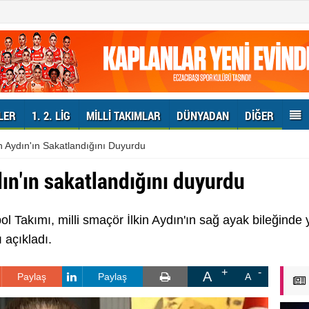
LER
1. 2. LIG
MILLI TAKIMLAR
DÜNYADAN
DIĞER
in Aydın'ın Sakatlandığını Duyurdu
dın'ın sakatlandığını duyurdu
l Takımı, milli smaçör İlkin Aydın'ın sağ ayak bileğinde
 açıkladı.
A
Paylaş
Paylaş
A