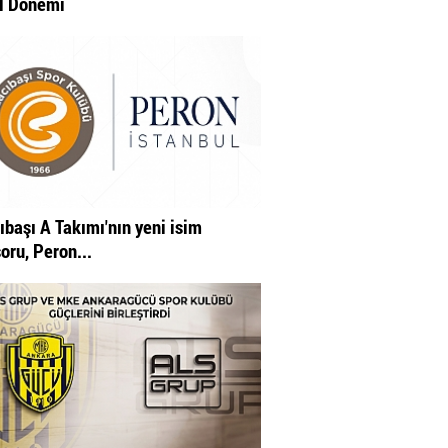
l Dönemi
ıbaşı A Takımı'nın yeni isim
oru, Peron...