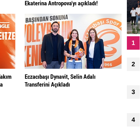
Ekaterina Antropova'yı açıkladı!
1
2
Takım
Eczacıbaşı Dynavit, Selin Adalı
na
Transferini Açıkladı
3
4