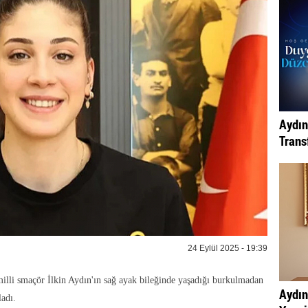
Aydın
Transf
24 Eylül 2025 - 19:39
lli smaçör İlkin Aydın'ın sağ ayak bileğinde yaşadığı burkulmadan
Aydın
ladı.