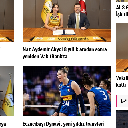
ALS G
İşbirl
ı
Naz Aydemir Akyol 8 yıllık aradan sonra
yeniden VakıfBank’ta
Vakıf
kattı
rya
Eczacıbaşı Dynavit yeni yıldız transferi