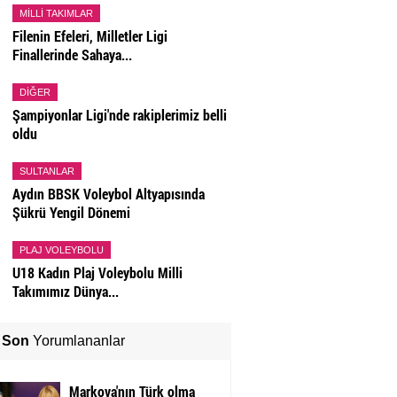
MILLI TAKIMLAR
Filenin Efeleri, Milletler Ligi
Finallerinde Sahaya...
DIĞER
Şampiyonlar Ligi'nde rakiplerimiz belli
oldu
SULTANLAR
Aydın BBSK Voleybol Altyapısında
Şükrü Yengil Dönemi
PLAJ VOLEYBOLU
U18 Kadın Plaj Voleybolu Milli
Takımımız Dünya...
Son
Yorumlananlar
Markova'nın Türk olma