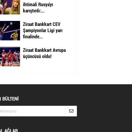
ihtimali Rusya'yı
karıştırdı:...
Ziraat Bankkart CEV
Şampiyonlar Ligi yarı
finalinde...
Ziraat Bankkart Avrupa
üçüncüsü oldu!
 BÜLTENİ
AL AĞLAR