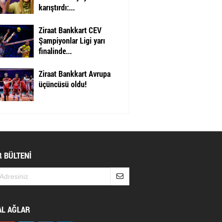
karıştırdı:...
Ziraat Bankkart CEV
Şampiyonlar Ligi yarı
finalinde...
Ziraat Bankkart Avrupa
üçüncüsü oldu!
 BÜLTENİ
AL AĞLAR