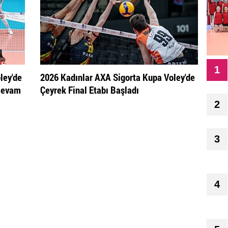
1
ley'de
2026 Kadınlar AXA Sigorta Kupa Voley'de
 Devam
Çeyrek Final Etabı Başladı
2
3
4