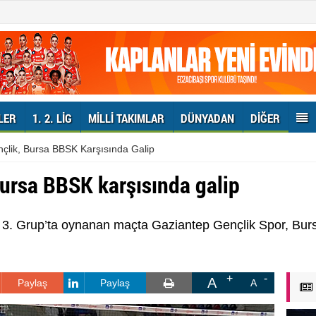
LER
1. 2. LIG
MILLI TAKIMLAR
DÜNYADAN
DIĞER
çlik, Bursa BBSK Karşısında Galip
Bursa BBSK karşısında galip
 3. Grup’ta oynanan maçta Gaziantep Gençlik Spor, Bur
A
Paylaş
Paylaş
A