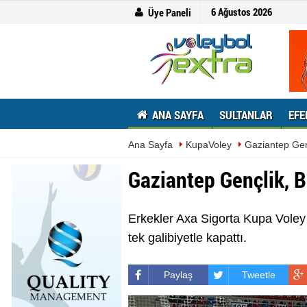
6 Ağustos 2026
Üye Paneli
ANA SAYFA
SULTANLAR
EFE
Ana Sayfa
KupaVoley
Gaziantep Gen
Gaziantep Gençlik, 
Erkekler Axa Sigorta Kupa Voley
tek galibiyetle kapattı.
Paylaş
Tweetle