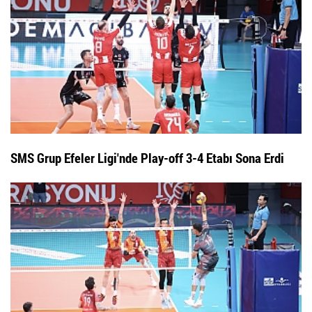
SMS Grup Efeler Ligi'nde Play-off 3-4 Etabı Sona Erdi