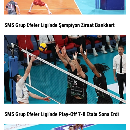
SMS Grup Efeler Ligi'nde Şampiyon Ziraat Bankkart
SMS Grup Efeler Ligi'nde Play-Off 7-8 Etabı Sona Erdi