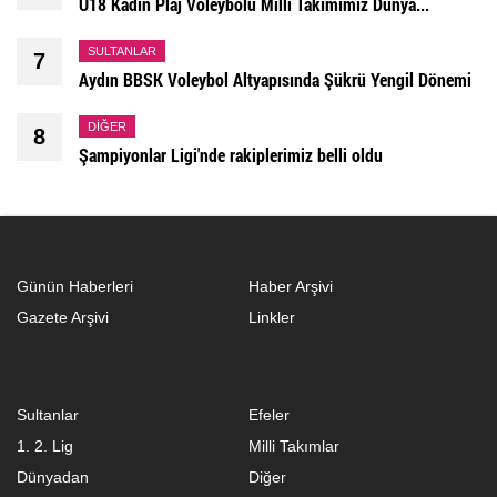
U18 Kadın Plaj Voleybolu Milli Takımımız Dünya...
SULTANLAR
7
Aydın BBSK Voleybol Altyapısında Şükrü Yengil Dönemi
DIĞER
8
Şampiyonlar Ligi'nde rakiplerimiz belli oldu
Günün Haberleri
Haber Arşivi
Gazete Arşivi
Linkler
Sultanlar
Efeler
1. 2. Lig
Milli Takımlar
Dünyadan
Diğer