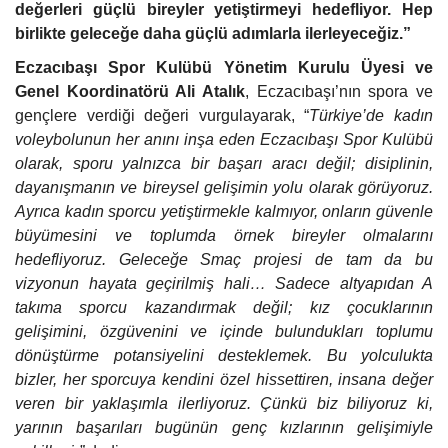
değerleri güçlü bireyler yetiştirmeyi hedefliyor. Hep
birlikte geleceğe daha güçlü adımlarla ilerleyeceğiz.”
Eczacıbaşı Spor Kulübü Yönetim Kurulu Üyesi ve
Genel Koordinatörü Ali Atalık
, Eczacıbaşı’nın spora ve
gençlere verdiği değeri vurgulayarak, “
Türkiye’de kadın
voleybolunun her anını inşa eden Eczacıbaşı Spor Kulübü
olarak, sporu yalnızca bir başarı aracı değil; disiplinin,
dayanışmanın ve bireysel gelişimin yolu olarak görüyoruz.
Ayrıca kadın sporcu yetiştirmekle kalmıyor, onların güvenle
büyümesini ve toplumda örnek bireyler olmalarını
hedefliyoruz. Geleceğe Smaç projesi de tam da bu
vizyonun hayata geçirilmiş hali… Sadece altyapıdan A
takıma sporcu kazandırmak değil; kız çocuklarının
gelişimini, özgüvenini ve içinde bulundukları toplumu
dönüştürme potansiyelini desteklemek. Bu yolculukta
bizler, her sporcuya kendini özel hissettiren, insana değer
veren bir yaklaşımla ilerliyoruz. Çünkü biz biliyoruz ki,
yarının başarıları bugünün genç kızlarının gelişimiyle