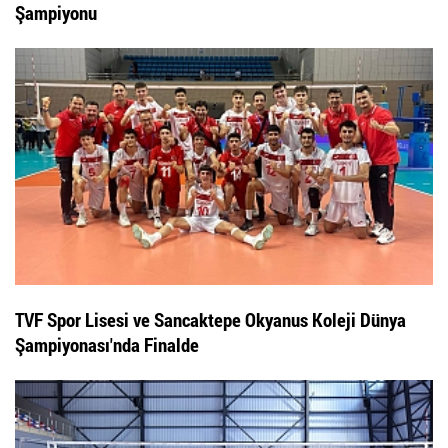
Şampiyonu
TVF Spor Lisesi ve Sancaktepe Okyanus Koleji Dünya
Şampiyonası'nda Finalde