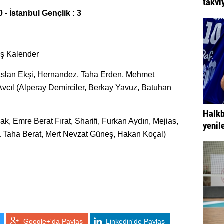
takvi
- İstanbul Gençlik : 3
ş Kalender
Aslan Ekşi, Hernandez, Taha Erden, Mehmet
vcıl (Alperay Demirciler, Berkay Yavuz, Batuhan
Halkb
ak, Emre Berat Fırat, Sharifi, Furkan Aydın, Mejias,
yenil
 Taha Berat, Mert Nevzat Güneş, Hakan Koçal)
Google+'da Paylaş
Linkedin'de Paylaş