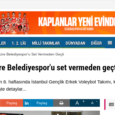
LER
1. 2. LIG
MILLI TAKIMLAR
DÜNYADAN
DIĞER
Cizre Belediyespor'u Set Vermeden Geçti
zre Belediyespor'u set vermeden geç
in 8. haftasında İstanbul Gençlik Erkek Voleybol Takımı
te detaylar...
A
Paylaş
Paylaş
A