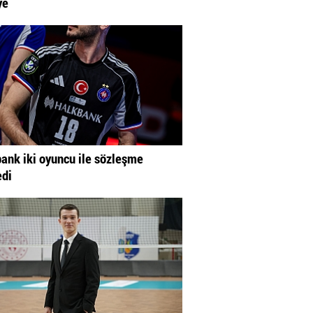
ye
ank iki oyuncu ile sözleşme
edi