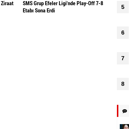
 Ziraat
SMS Grup Efeler Ligi'nde Play-Off 7-8
5
Etabı Sona Erdi
6
7
8