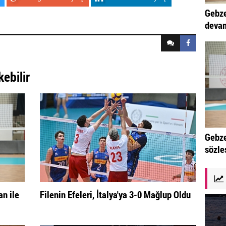
Gebze
devam
kebilir
Gebze
sözle
n ile
Filenin Efeleri, İtalya'ya 3-0 Mağlup Oldu