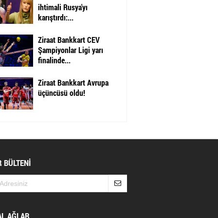
ihtimali Rusya'yı
karıştırdı:...
Ziraat Bankkart CEV
Şampiyonlar Ligi yarı
finalinde...
Ziraat Bankkart Avrupa
üçüncüsü oldu!
 BÜLTENİ
AL AĞLAR