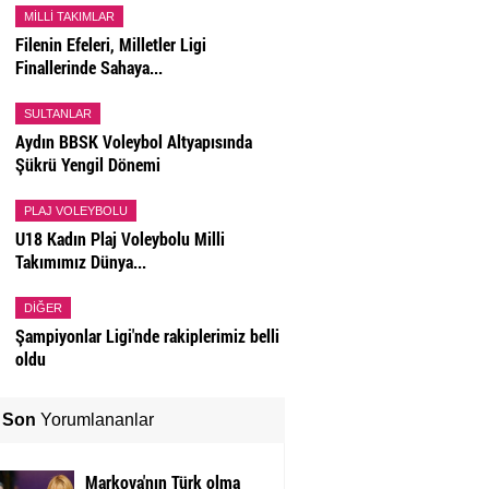
MILLI TAKIMLAR
Filenin Efeleri, Milletler Ligi
Finallerinde Sahaya...
SULTANLAR
Aydın BBSK Voleybol Altyapısında
Şükrü Yengil Dönemi
PLAJ VOLEYBOLU
U18 Kadın Plaj Voleybolu Milli
Takımımız Dünya...
DIĞER
Şampiyonlar Ligi'nde rakiplerimiz belli
oldu
Son
Yorumlananlar
Markova'nın Türk olma