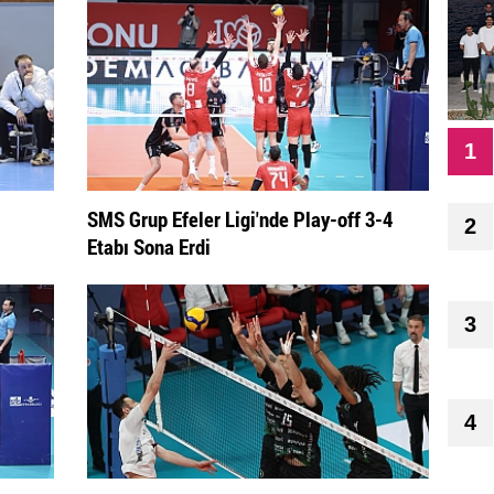
1
SMS Grup Efeler Ligi'nde Play-off 3-4
2
Etabı Sona Erdi
3
4