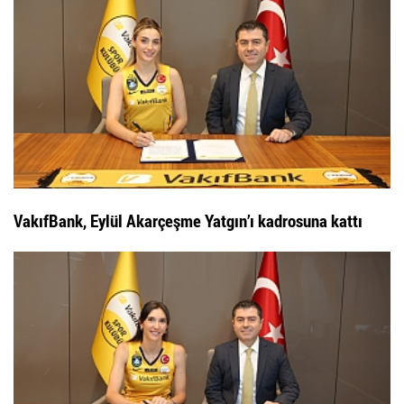
VakıfBank, Eylül Akarçeşme Yatgın’ı kadrosuna kattı