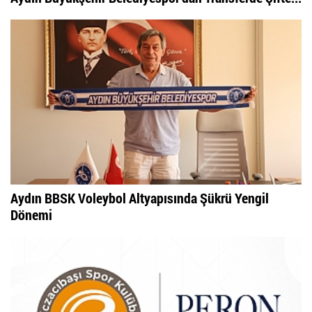
Aydın BBSK Voleybol Altyapısında Şükrü Yengil
Dönemi