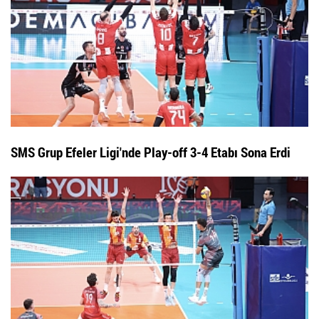
SMS Grup Efeler Ligi'nde Play-off 3-4 Etabı Sona Erdi