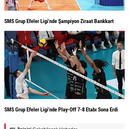
SMS Grup Efeler Ligi'nde Şampiyon Ziraat Bankkart
SMS Grup Efeler Ligi'nde Play-Off 7-8 Etabı Sona Erdi