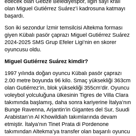
edecek olan Gebze Belediyespor, ligin sayı kralı
olan Miguel Gutiérrez Suárez’i kadrosuna katmayı
başardı.
Son iki sezondur İzmir temsilcisi Altekma forması
giyen Kübalı pasör çaprazı Miguel Gutiérrez Suárez
2024-2025 SMS Grup Efeler Ligi’nin en skorer
oyuncusu oldu.
Miguel Gutiérrez Suárez kimdir?
1997 yılında doğan oyuncu Kübalı pasör çaprazı
2.00 metre boyunda 96 kilo. Smaç yüksekliği 363cm
olan Gutiérrez’in, blok yüksekliği 355cm’dir. Oyuncu
voleybol yolculuğuna ülkesinin Tigres de Villa Clara
takımında başlamış, daha sonra kariyerine İtalya’nın
Bunge Ravenna, Arjantin’in Gigantes del Sur, Suudi
Arabistan’ın Al Khowildiah takımlarında devam
etmiştir. İtalya’nın Tinet Prata di Pordenone
takımından Altekma’ya transfer olan başarılı oyuncu