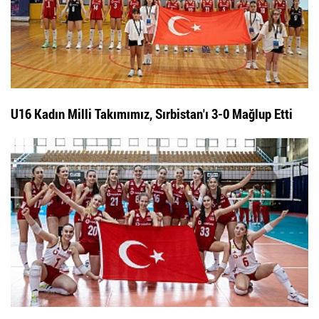
U16 Kadın Milli Takımımız, Sırbistan'ı 3-0 Mağlup Etti