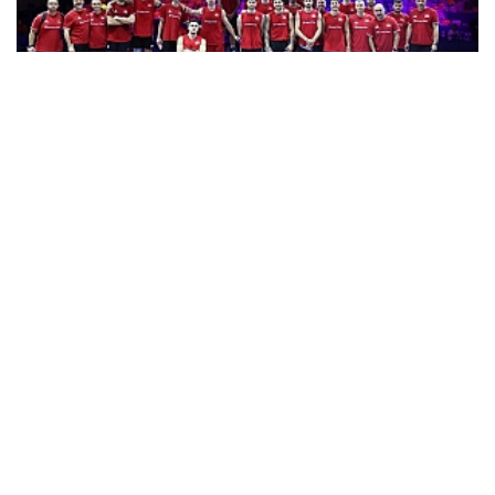
Filenin Efeleri, Milletler Ligi Finallerinde Sahaya...
Filenin Sultanları, Şampiyonluk Kupasıyla Yurda