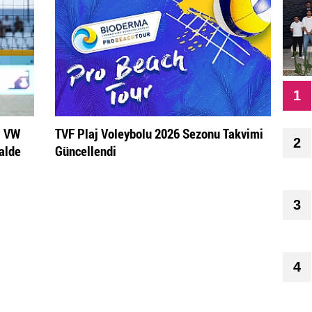
1
i VW
TVF Plaj Voleybolu 2026 Sezonu Takvimi
2
nalde
Güncellendi
3
4