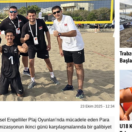
Trabz
Başla
23 Ekim 2025 - 12:34
l Engelliler Plaj Oyunları’nda mücadele eden Para
U18 K
nizasyonun ikinci günü karşılaşmalarında bir galibiyet