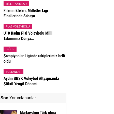
MILLI TAKIMLAR
Filenin Efeleri, Milletler Ligi
Finallerinde Sahaya...
PLAJ VOLEYBOLU
U18 Kadın Plaj Voleybolu Milli
Takımımız Dünya...
DIĞER
Şampiyonlar Ligi'nde rakiplerimiz belli
oldu
SULTANLAR
Aydın BBSK Voleybol Altyapısında
Şükrü Yengil Dönemi
Son
Yorumlananlar
Markova'nın Türk olma