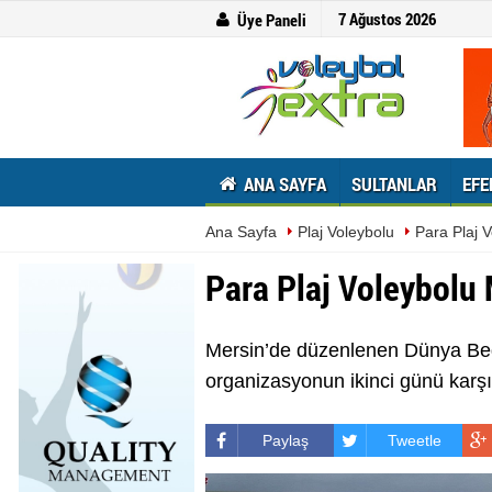
7 Ağustos 2026
Üye Paneli
ANA SAYFA
SULTANLAR
EFE
Ana Sayfa
Plaj Voleybolu
Para Plaj V
Para Plaj Voleybolu 
Mersin’de düzenlenen Dünya Bede
organizasyonun ikinci günü karşıl
Paylaş
Tweetle