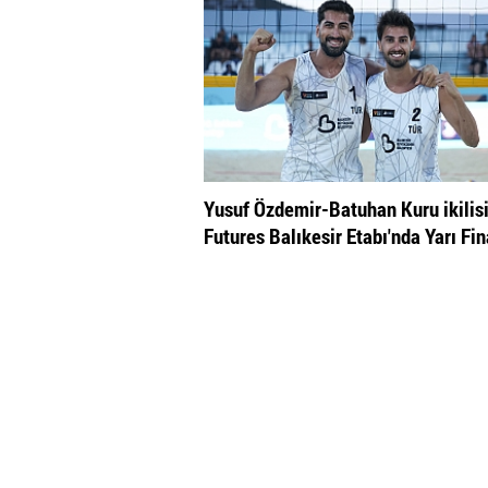
Yusuf Özdemir-Batuhan Kuru ikilis
Futures Balıkesir Etabı'nda Yarı Fi