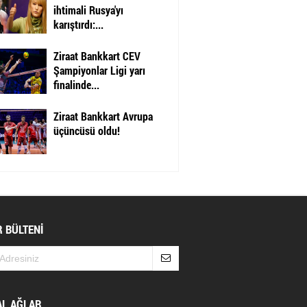
ihtimali Rusya'yı
karıştırdı:...
Ziraat Bankkart CEV
Şampiyonlar Ligi yarı
finalinde...
Ziraat Bankkart Avrupa
üçüncüsü oldu!
 BÜLTENİ
AL AĞLAR