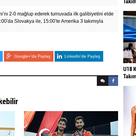
Takım
ı’nı 2-0 mağlup ederek turnuvada ilk galibiyetini elde
0:00'da Slovakya ile, 15:00'te Amerika 3 takımıyla
Google+'da Paylaş
Linkedin'de Paylaş
U18 K
Takım
kebilir