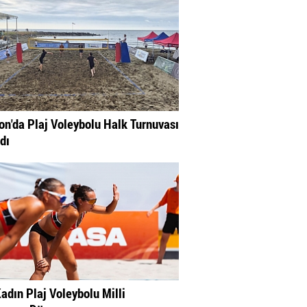
on'da Plaj Voleybolu Halk Turnuvası
dı
adın Plaj Voleybolu Milli