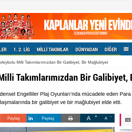
LER
1. 2. LIG
MILLI TAKIMLAR
DÜNYADAN
DIĞER
oleybolu Milli Takımlarımızdan Bir Galibiyet, Bir Mağlubiyet
Milli Takımlarımızdan Bir Galibiyet,
nsel Engelliler Plaj Oyunları’nda mücadele eden Para B
aşmalarında bir galibiyet ve bir mağlubiyet elde etti.
A
Paylaş
Paylaş
A