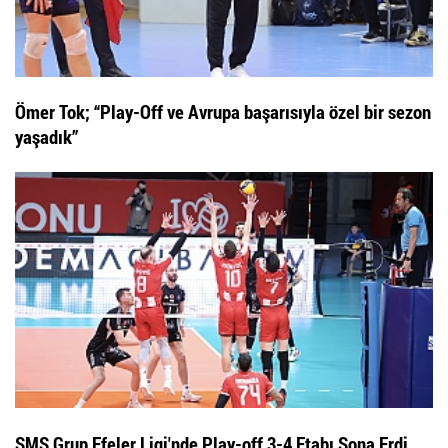
Ömer Tok; “Play-Off ve Avrupa başarısıyla özel bir sezon
yaşadık”
SMS Grup Efeler Ligi'nde Play-off 3-4 Etabı Sona Erdi