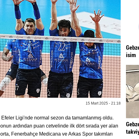
Gebze
isim
15 Mart 2025 - 21:18
p Efeler Ligi'nde normal sezon da tamamlanmış oldu.
Gebze
nun ardından puan cetvelinde ilk dört sırada yer alan
takvi
gorta, Fenerbahçe Medicana ve Arkas Spor takımları