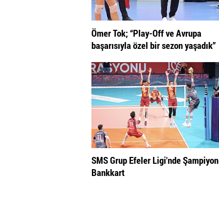
Ömer Tok; “Play-Off ve Avrupa
başarısıyla özel bir sezon yaşadık”
SMS Grup Efeler Ligi'nde Şampiyon
Bankkart