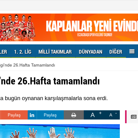
LER
1. 2. LIG
MILLI TAKIMLAR
DÜNYADAN
DIĞER
igi'nde 26.Hafta Tamamlandı
i'nde 26.Hafta tamamlandı
ta bugün oynanan karşılaşmalarla sona erdi.
A
Paylaş
Paylaş
A