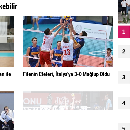
kebilir
1
2
n ile
Filenin Efeleri, İtalya'ya 3-0 Mağlup Oldu
3
4
5