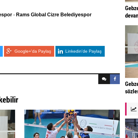
Gebze
devam
espor
-
Rams Global Cizre Belediyespor
Google+'da Paylaş
Linkedin'de Paylaş
Gebze
sözle
kebilir