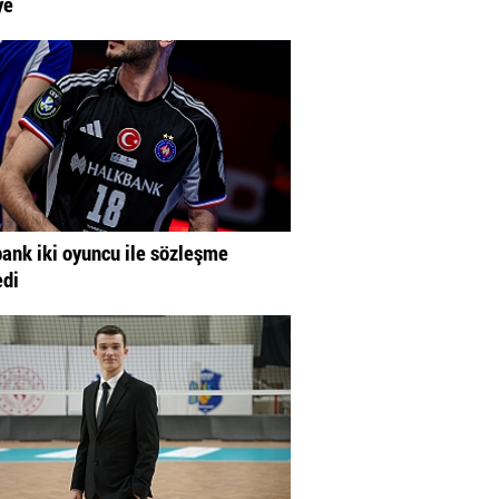
ye
ank iki oyuncu ile sözleşme
edi