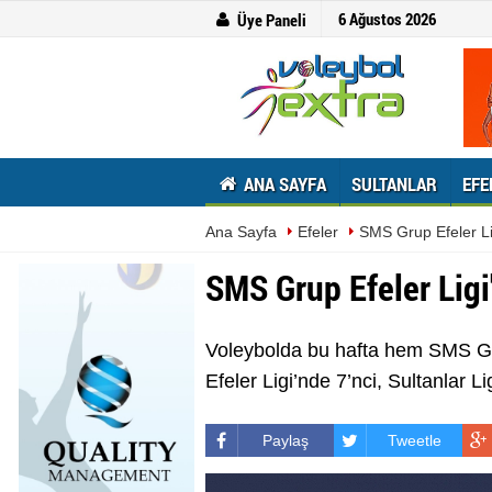
6 Ağustos 2026
Üye Paneli
ANA SAYFA
SULTANLAR
EFE
Ana Sayfa
Efeler
SMS Grup Efeler Li
SMS Grup Efeler Ligi
Voleybolda bu hafta hem SMS Gru
Efeler Ligi’nde 7’nci, Sultanlar L
Paylaş
Tweetle