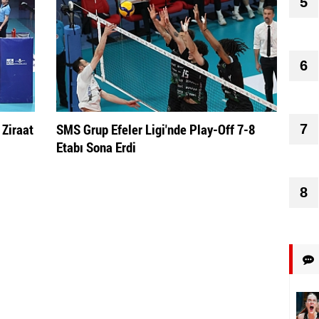
5
6
 Ziraat
SMS Grup Efeler Ligi'nde Play-Off 7-8
7
Etabı Sona Erdi
8