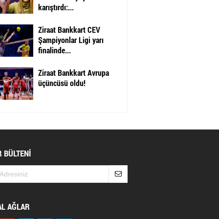
karıştırdı:...
Ziraat Bankkart CEV
Şampiyonlar Ligi yarı
finalinde...
Ziraat Bankkart Avrupa
üçüncüsü oldu!
 BÜLTENİ
AL AĞLAR