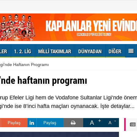
LER
1. 2. LIG
MILLI TAKIMLAR
DÜNYADAN
DIĞER
gi'nde Haftanın Programı
'nde haftanın programı
p Efeler Ligi hem de Vodafone Sultanlar Ligi’nde öneml
igi’nde ise 8’inci hafta maçları oynanacak. İşte detaylar...
A
Paylaş
Paylaş
A