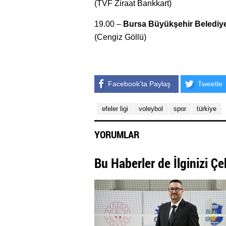
(TVF Ziraat Bankkart)
19.00 –
Bursa Büyükşehir Belediy
(Cengiz Göllü)
Facebook'ta Paylaş
Tweetle
efeler ligi
voleybol
spor
türkiye
YORUMLAR
Bu Haberler de İlginizi Çe