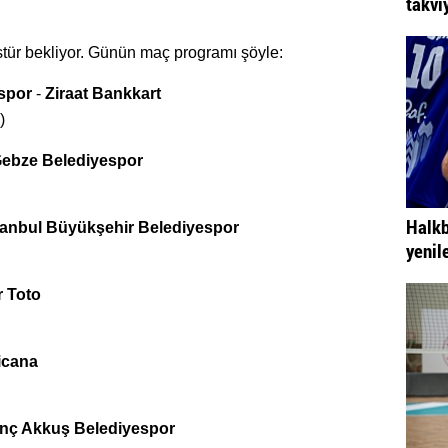
takvi
kstür bekliyor. Günün maç programı şöyle:
spor
-
Ziraat Bankkart
)
ebze Belediyespor
Halkb
tanbul Büyükşehir Belediyespor
yenil
 Toto
icana
inç Akkuş Belediyespor