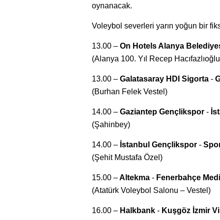
oynanacak.
Voleybol severleri yarın yoğun bir fi
13.00 –
On Hotels Alanya Belediye
(Alanya 100. Yıl Recep Hacıfazlıoğlu
13.00 –
Galatasaray HDI Sigorta
-
G
(Burhan Felek Vestel)
14.00 –
Gaziantep Gençlikspor
-
İs
(Şahinbey)
14.00 –
İstanbul Gençlikspor
-
Spor
(Şehit Mustafa Özel)
15.00 –
Altekma
-
Fenerbahçe Med
(Atatürk Voleybol Salonu – Vestel)
16.00 –
Halkbank
-
Kuşgöz İzmir V