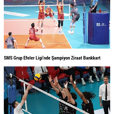
SMS Grup Efeler Ligi'nde Şampiyon Ziraat Bankkart