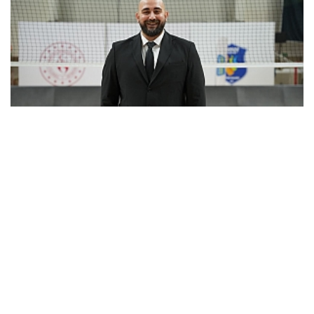
Gebze Belediyespor’da Doğucan Öztürk sözleşme...
Çok Okunan
Haberler