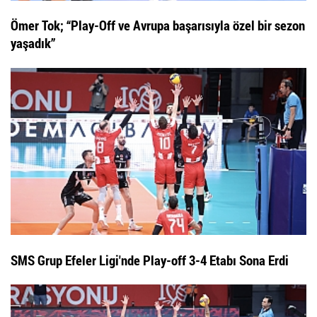
Ömer Tok; “Play-Off ve Avrupa başarısıyla özel bir sezon
yaşadık”
SMS Grup Efeler Ligi'nde Play-off 3-4 Etabı Sona Erdi