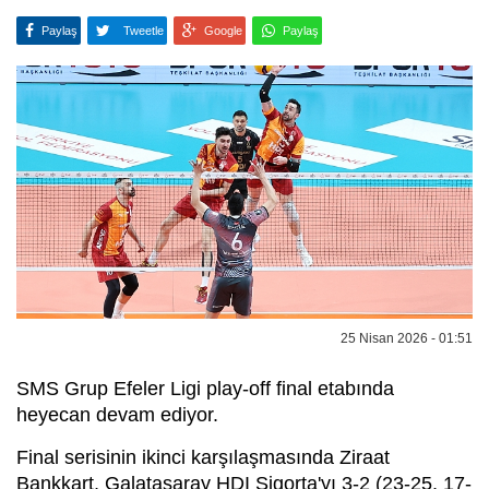
Paylaş
Tweetle
Google
Paylaş
25 Nisan 2026 - 01:51
SMS Grup Efeler Ligi play-off final etabında
heyecan devam ediyor.
Final serisinin ikinci karşılaşmasında Ziraat
Bankkart, Galatasaray HDI Sigorta'yı 3-2 (23-25, 17-