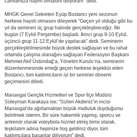
camiamıza hayırlı olmasını diliyorum’’ dedi.
MHGK Genel Sekreteri Eyüp Bostancı yeni sezonun
herkese hayırlı olmasını dileyerek “Geçen yıl olduğu gibi bu
yıl da semineri üç grup halinde gerçekleştireceğiz. İlki
bugün (7 Eylül Perşembe) başladı. İkinci grup 9-10 Eylül,
üçüncü grup 11-12 Eylül’de yapılacak” dedi. Seminerin
gerçekleştirilmesinde büyük destek sağlayan ve bu rahat
ortamda çalışma olanağını sağlayan Federasyon Başkanı
Mehmet Akif Üstündağ’a, Yönetim Kurulu’na, seminerin
düzenlenmesinde emeği geçen herkese teşekkür eden
Bostancı, tüm katılımcıların iyi bir seminer dönemi
geçirmesini diledi.
Manavgat Gençlik Hizmetleri ve Spor İlçe Müdürü
Süleyman Karakaya ise; “Sizleri Akdeniz’in incisi
Manavgat’da ağırlamaktan büyük mutluluk duyduğumu
belirtmek isterim. Bir süre hakemlik yapmış, sporcu ve
antrenör olarak voleybola hizmet etmiş birisi olarak,
teşkilatım adına hepinize hoş geldiniz diyor, tüm
katılımcılara başarılar diliyorum” dedi.