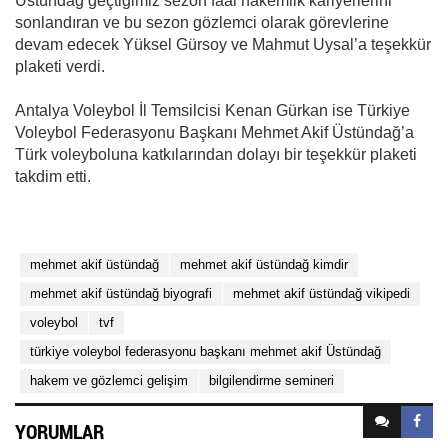
Üstündağ geçtiğimiz sezon faal hakemlik kariyerlerini
sonlandıran ve bu sezon gözlemci olarak görevlerine
devam edecek Yüksel Gürsoy ve Mahmut Uysal’a teşekkür
plaketi verdi.
Antalya Voleybol İl Temsilcisi Kenan Gürkan ise Türkiye
Voleybol Federasyonu Başkanı Mehmet Akif Üstündağ’a
Türk voleyboluna katkılarından dolayı bir teşekkür plaketi
takdim etti.
mehmet akif üstündağ
mehmet akif üstündağ kimdir
mehmet akif üstündağ biyografi
mehmet akif üstündağ vikipedi
voleybol
tvf
türkiye voleybol federasyonu başkanı mehmet akif Üstündağ
hakem ve gözlemci gelişim
bilgilendirme semineri
YORUMLAR