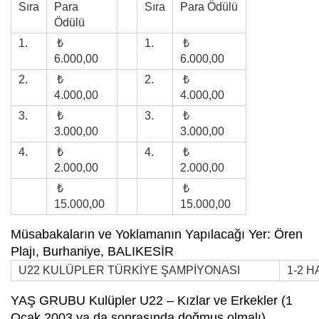
Sıra
Para
Sıra
Para Ödülü
Ödülü
1.
₺
1.
₺
6.000,00
6.000,00
2.
₺
2.
₺
4.000,00
4.000,00
3.
₺
3.
₺
3.000,00
3.000,00
4.
₺
4.
₺
2.000,00
2.000,00
₺
₺
15.000,00
15.000,00
Müsabakaların ve Yoklamanın Yapılacağı Yer: Ören
Plajı, Burhaniye, BALIKESİR
U22 KULÜPLER TÜRKİYE ŞAMPİYONASI
1-2 H
YAŞ GRUBU Kulüpler U22 – Kızlar ve Erkekler (1
Ocak 2003 ya da sonrasında doğmuş olmalı)