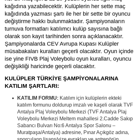
kağıdına yazabilecektir. Kulüplerin her sette maç
kağıdında yazması şartı ile her bir sette bir oyuncu
değiştirme hakkı bulunmaktadır. Şampiyonaların
turnuva formatları katılımcı kulüp sayısına bağlı
olarak son kayıt tarihinden sonra açıklanacaktır.
Şampiyonalarda CEV Avrupa Kupası Kulüpler
müsabakaları kuralları geçerli olacaktır. Oyun içinde
ise yine FIVB Plaj Voleybolu oyun kuralları, oyuncu
değişikliği haricinde geçerli olacaktır.
KULÜPLER TÜRKİYE ŞAMPİYONALARINA
KATILIM ŞARTLARI:
KATILIM FORMU:
Katılım için kulüplerin ekteki
katılım formunu doldurup imzalı ve kaşeli olarak TVF
Antalya Plaj Voleybolu Merkezi (TVF Antalya Plaj
Voleybolu Merkezi Meltem mahallesi 2.Cadde Sakıp
Sabancı Bulvarı No:6 Antalya Spor Salonu –
Muratpaşa/Antalya) adresine, Pınar Açıkgöz adına,
sporcuların lisans/vize evrakları ve antrenörün