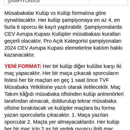
ŞAMPİYONASI
Müsabakalar Kulüp vs Kulüp formatına göre
oynatılacaktır. Her kulüp şampiyonaya en az 4, en
fazla 6 sporcu ile kayıt yaptırabilir. Şampiyonalarda
CEV Avrupa Kupası Kulüpler müsabakası kuralları
geçerli olacaktır. Pro Açık Kategorisi şampiyonaları
2024 CEV Avrupa Kupası elemelerine katılım hakkı
kazanacaktır.
YENİ FORMAT:
Her bir kulüp diğer kulübe karşı iki
maç yapacaktır. Her bir maça çıkacak sporcuların
listesi her bir maçtan en geç 1 saat önce TVF
Müsabaka Yetkilisine yazılı olarak iletilecektir. Maç
Takım kâğıdı müsabaka ofisinden kulüp antrenörleri
tarafından alınacak, doldurulup tekrar müsabaka
ofisine bırakılacak ve kulüpler maçlara bu forma
yazan sporcularla çıkacaktır. 1. Maça yazılan
sporcular 2. Maçta yer almayacaklardır. Her kulüp
her bir maç için 2 as bir yedek oyuncu ilgili maç