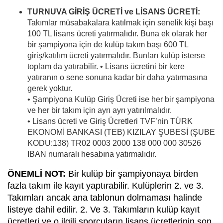
TURNUVA GİRİŞ ÜCRETİ ve LİSANS ÜCRETİ:
Takımlar müsabakalara katılmak için senelik kişi başı
100 TL lisans ücreti yatırmalıdır. Buna ek olarak her
bir şampiyona için de kulüp takım başı 600 TL
giriş/katılım ücreti yatırmalıdır. Bunları kulüp isterse
toplam da yatırabilir. • Lisans ücretini bir kere
yatıranın o sene sonuna kadar bir daha yatırmasına
gerek yoktur.
• Şampiyona Kulüp Giriş Ücreti ise her bir şampiyona
ve her bir takım için ayrı ayrı yatırılmalıdır.
• Lisans ücreti ve Giriş Ücretleri TVF’nin TÜRK
EKONOMİ BANKASI (TEB) KIZILAY ŞUBESİ (ŞUBE
KODU:138) TR02 0003 2000 138 000 000 30526
IBAN numaralı hesabına yatırmalıdır.
ÖNEMLİ NOT:
Bir kulüp bir şampiyonaya birden
fazla takım ile kayıt yaptırabilir. Kulüplerin 2. ve 3.
Takımları ancak ana tablonun dolmaması halinde
listeye dahil edilir. 2. Ve 3. Takımların kulüp kayıt
ücretleri ve o ilgili sporcuların lisans ücretlerinin son