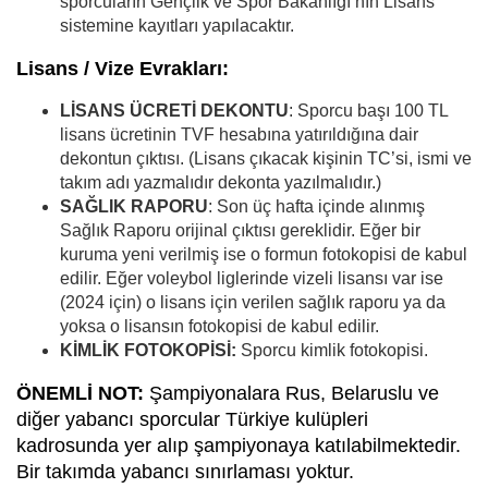
sporcuların Gençlik ve Spor Bakanlığı’nın Lisans
sistemine kayıtları yapılacaktır.
Lisans / Vize Evrakları:
LİSANS ÜCRETİ DEKONTU
: Sporcu başı 100 TL
lisans ücretinin TVF hesabına yatırıldığına dair
dekontun çıktısı. (Lisans çıkacak kişinin TC’si, ismi ve
takım adı yazmalıdır dekonta yazılmalıdır.)
SAĞLIK RAPORU
: Son üç hafta içinde alınmış
Sağlık Raporu orijinal çıktısı gereklidir. Eğer bir
kuruma yeni verilmiş ise o formun fotokopisi de kabul
edilir. Eğer voleybol liglerinde vizeli lisansı var ise
(2024 için) o lisans için verilen sağlık raporu ya da
yoksa o lisansın fotokopisi de kabul edilir.
KİMLİK FOTOKOPİSİ:
Sporcu kimlik fotokopisi.
ÖNEMLİ NOT:
Şampiyonalara Rus, Belaruslu ve
diğer yabancı sporcular Türkiye kulüpleri
kadrosunda yer alıp şampiyonaya katılabilmektedir.
Bir takımda yabancı sınırlaması yoktur.