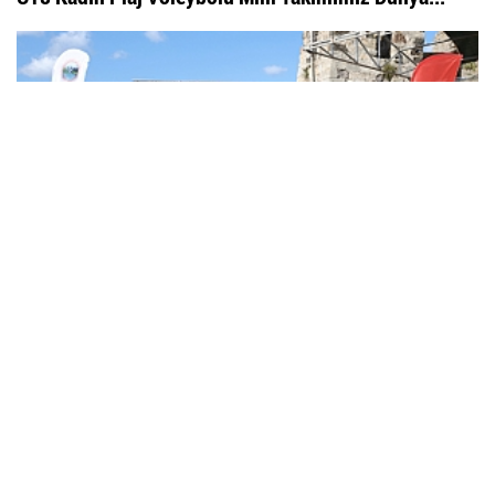
2026 Bioderma Pro Beach Tour Sinop Etabı Sona Erdi
Çok Okunan
Haberler