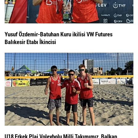
Yusuf Özdemir-Batuhan Kuru ikilisi VW Futures
Balıkesir Etabı İkincisi
U18 Erkek Plaj Voleybolu Milli Takımımız, Balkan