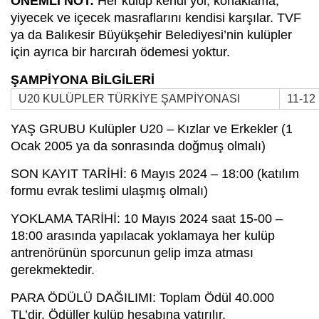
ÖNEMLİ NOT:
Her kulüp kendi yol, konaklama,
yiyecek ve içecek masraflarını kendisi karşılar. TVF
ya da Balıkesir Büyükşehir Belediyesi’nin kulüpler
için ayrıca bir harcırah ödemesi yoktur.
ŞAMPİYONA BİLGİLERİ
U20 KULÜPLER TÜRKİYE ŞAMPİYONASI
11-12
YAŞ GRUBU Kulüpler U20 – Kızlar ve Erkekler (1
Ocak 2005 ya da sonrasında doğmuş olmalı)
SON KAYIT TARİHİ: 6 Mayıs 2024 – 18:00 (katılım
formu evrak teslimi ulaşmış olmalı)
YOKLAMA TARİHİ: 10 Mayıs 2024 saat 15-00 –
18:00 arasında yapılacak yoklamaya her kulüp
antrenörünün sporcunun gelip imza atması
gerekmektedir.
PARA ÖDÜLÜ DAĞILIMI: Toplam Ödül 40.000
TL’dir. Ödüller kulüp hesabına yatırılır.