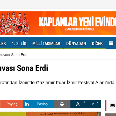
LER
1. 2. LIG
MILLI TAKIMLAR
DÜNYADAN
DIĞER
nuvası Sona Erdi
uvası Sona Erdi
afından İzmir'de Gaziemir Fuar İzmir Festival Alanı'nda
A
Paylaş
Paylaş
A