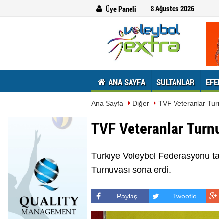
8 Ağustos 2026
Üye Paneli
ANA SAYFA
SULTANLAR
EFE
Ana Sayfa
Diğer
TVF Veteranlar Tur
TVF Veteranlar Turn
Türkiye Voleybol Federasyonu tar
Turnuvası sona erdi.
Paylaş
Tweetle