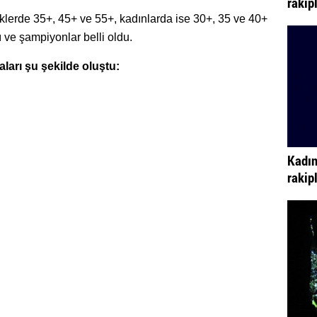
rakip
erde 35+, 45+ ve 55+, kadınlarda ise 30+, 35 ve 40+
ve şampiyonlar belli oldu.
ları şu şekilde oluştu:
Kadın
rakip