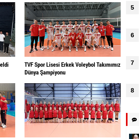
5
6
7
eldi
TVF Spor Lisesi Erkek Voleybol Takımımız
Dünya Şampiyonu
8