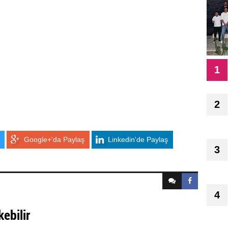
1
2
Google+'da Paylaş
Linkedin'de Paylaş
3
4
kebilir