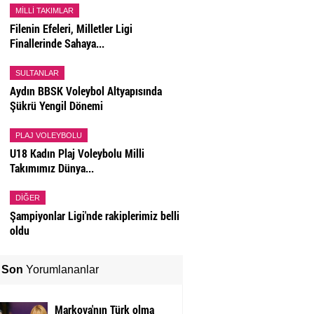
MILLI TAKIMLAR
Filenin Efeleri, Milletler Ligi
Finallerinde Sahaya...
SULTANLAR
Aydın BBSK Voleybol Altyapısında
Şükrü Yengil Dönemi
PLAJ VOLEYBOLU
U18 Kadın Plaj Voleybolu Milli
Takımımız Dünya...
DIĞER
Şampiyonlar Ligi'nde rakiplerimiz belli
oldu
Son
Yorumlananlar
Markova'nın Türk olma