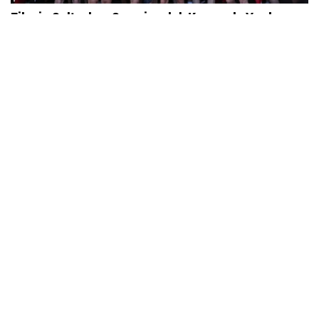
Filenin Sultanları, Şampiyonluk Kupasıyla Yurda
Döndü
Cumhurbaşkanımız Sayın Recep Tayyip
Erdoğan’dan...