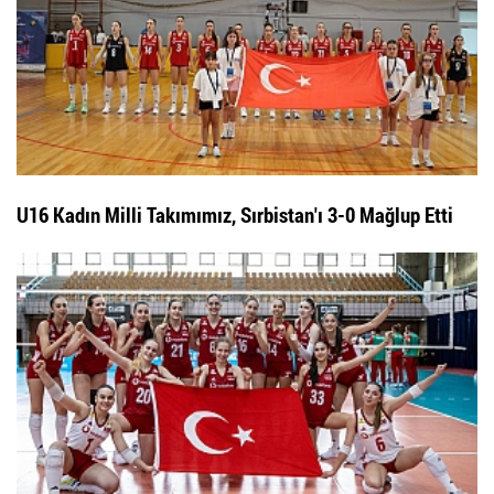
U16 Kadın Milli Takımımız, Sırbistan'ı 3-0 Mağlup Etti