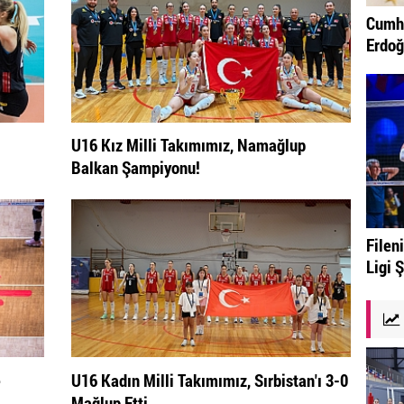
Cumhu
Erdoğ
U16 Kız Milli Takımımız, Namağlup
Balkan Şampiyonu!
Fileni
Ligi 
e
U16 Kadın Milli Takımımız, Sırbistan'ı 3-0
Mağlup Etti