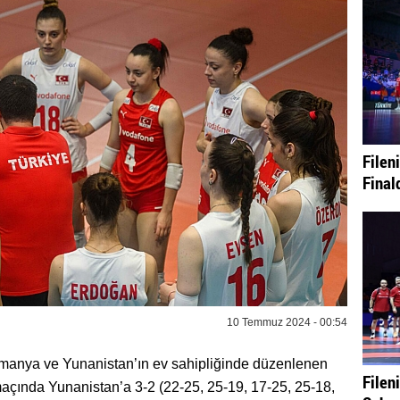
Fileni
Final
10 Temmuz 2024 - 00:54
Romanya ve Yunanistan’ın ev sahipliğinde düzenlenen
Fileni
çında Yunanistan’a 3-2 (22-25, 25-19, 17-25, 25-18,