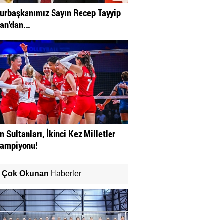
rbaşkanımız Sayın Recep Tayyip
an’dan...
n Sultanları, İkinci Kez Milletler
Şampiyonu!
Çok Okunan
Haberler