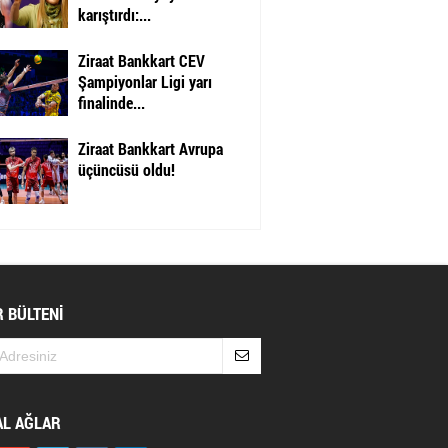
karıştırdı:...
Ziraat Bankkart CEV
Şampiyonlar Ligi yarı
finalinde...
Ziraat Bankkart Avrupa
üçüncüsü oldu!
 BÜLTENİ
AL AĞLAR