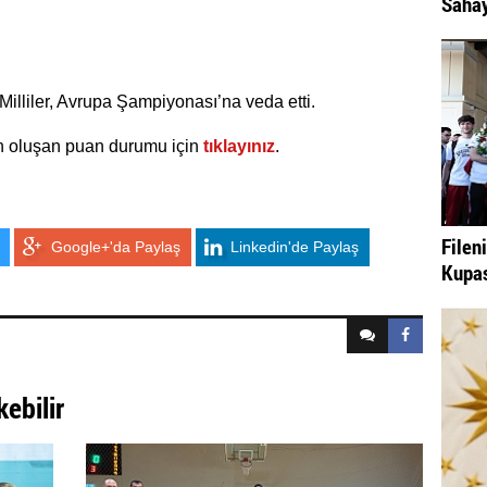
Sahay
lliler, Avrupa Şampiyonası’na veda etti.
n oluşan puan durumu için
tıklayınız
.
Filen
Google+'da Paylaş
Linkedin'de Paylaş
Kupas
kebilir