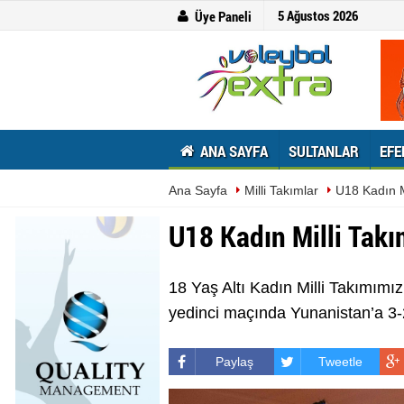
5 Ağustos 2026
Üye Paneli
ANA SAYFA
SULTANLAR
EFE
Ana Sayfa
Milli Takımlar
U18 Kadın M
U18 Kadın Milli Tak
18 Yaş Altı Kadın Milli Takımım
yedinci maçında Yunanistan’a 3-
Paylaş
Tweetle