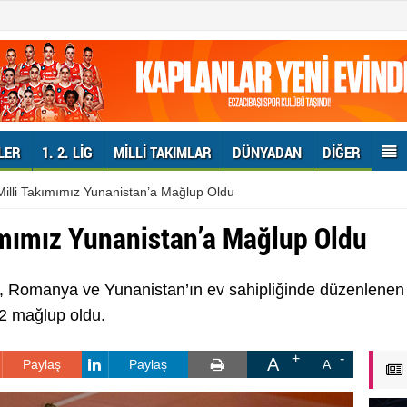
LER
1. 2. LIG
MILLI TAKIMLAR
DÜNYADAN
DIĞER
illi Takımımız Yunanistan’a Mağlup Oldu
ımımız Yunanistan’a Mağlup Oldu
ız, Romanya ve Yunanistan’ın ev sahipliğinde düzenlene
2 mağlup oldu.
A
Paylaş
Paylaş
A